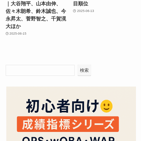
｜大谷翔平、山本由伸、
目順位
佐々木朗希、鈴木誠也、今
2025-06-13
永昇太、菅野智之、千賀滉
大ほか
2025-06-15
検索