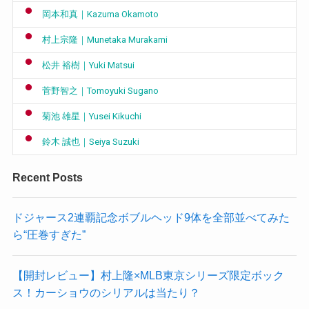
岡本和真｜Kazuma Okamoto
村上宗隆｜Munetaka Murakami
松井 裕樹｜Yuki Matsui
菅野智之｜Tomoyuki Sugano
菊池 雄星｜Yusei Kikuchi
鈴木 誠也｜Seiya Suzuki
Recent Posts
ドジャース2連覇記念ボブルヘッド9体を全部並べてみた
ら“圧巻すぎた”
【開封レビュー】村上隆×MLB東京シリーズ限定ボック
ス！カーショウのシリアルは当たり？