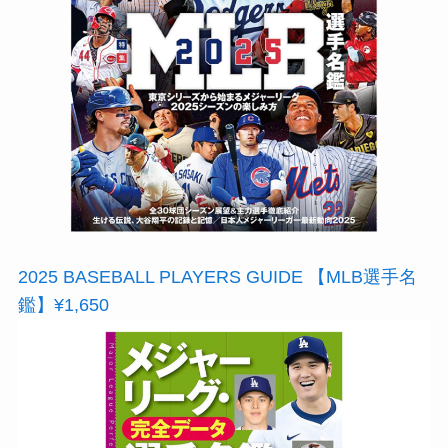
2025 BASEBALL PLAYERS GUIDE 【MLB選手名
鑑】¥1,650