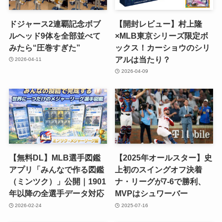
ドジャース2連覇記念ボブ
【開封レビュー】村上隆
ルヘッド9体を全部並べて
×MLB東京シリーズ限定ボ
みたら“圧巻すぎた”
ックス！カーショウのシリ
アルは当たり？
2026-04-11
2026-04-09
【無料DL】MLB選手図鑑
【2025年オールスター】史
アプリ「みんなで作る図鑑
上初のスイングオフ決着
（ミンツク）」公開｜1901
ナ・リーグが7-6で勝利、
年以降の全選手データ対応
MVPはシュワーバー
2026-02-24
2025-07-16