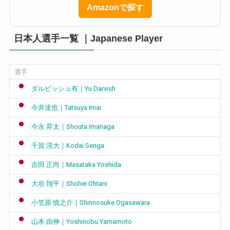
Amazonで探す
日本人選手一覧 ｜Japanese Player
選手
ダルビッシュ有｜Yu Darvish
今井達也｜Tatsuya Imai
今永 昇太｜Shouta Imanaga
千賀 滉大｜Kodai Senga
吉田 正尚｜Masataka Yoshida
大谷 翔平｜Shohei Ohtani
小笠原 慎之介｜Shinnosuke Ogasawara
山本 由伸｜Yoshinobu Yamamoto