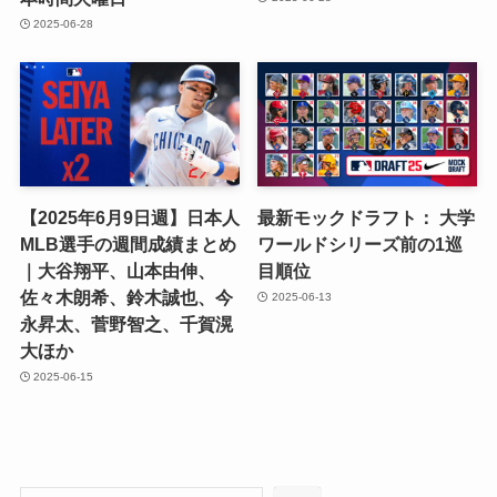
2025-06-28
【2025年6月9日週】日本人
最新モックドラフト： 大学
MLB選手の週間成績まとめ
ワールドシリーズ前の1巡
｜大谷翔平、山本由伸、
目順位
佐々木朗希、鈴木誠也、今
2025-06-13
永昇太、菅野智之、千賀滉
大ほか
2025-06-15