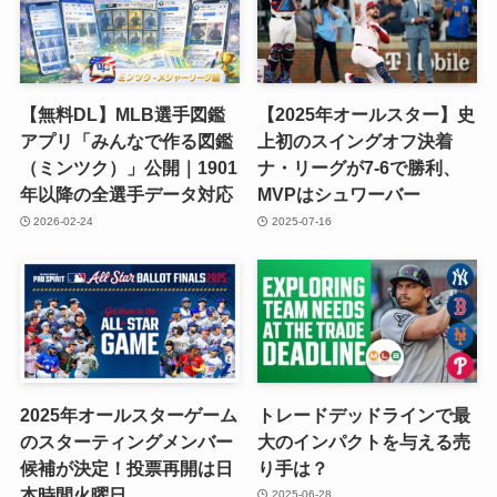
【無料DL】MLB選手図鑑
【2025年オールスター】史
アプリ「みんなで作る図鑑
上初のスイングオフ決着
（ミンツク）」公開｜1901
ナ・リーグが7-6で勝利、
年以降の全選手データ対応
MVPはシュワーバー
2026-02-24
2025-07-16
2025年オールスターゲーム
トレードデッドラインで最
のスターティングメンバー
大のインパクトを与える売
候補が決定！投票再開は日
り手は？
本時間火曜日
2025-06-28