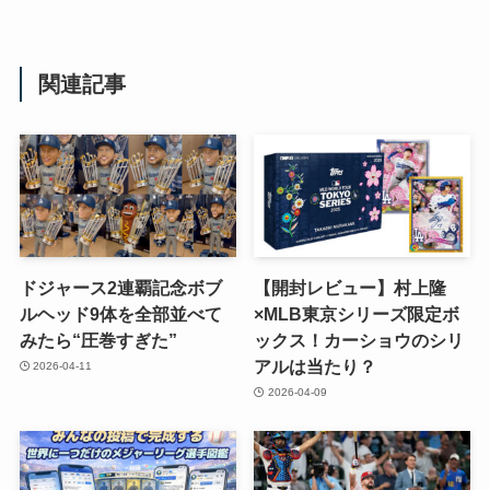
関連記事
ドジャース2連覇記念ボブ
【開封レビュー】村上隆
ルヘッド9体を全部並べて
×MLB東京シリーズ限定ボ
みたら“圧巻すぎた”
ックス！カーショウのシリ
アルは当たり？
2026-04-11
2026-04-09