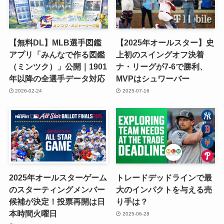
【無料DL】MLB選手図鑑
【2025年オールスター】史
アプリ「みんなで作る図鑑
上初のスイングオフ決着
（ミンツク）」公開｜1901
ナ・リーグが7-6で勝利、
年以降の全選手データ対応
MVPはシュワーバー
2026-02-24
2025-07-16
2025年オールスターゲーム
トレードデッドラインで最
のスターティングメンバー
大のインパクトを与える売
候補が決定！投票再開は日
り手は？
本時間火曜日
2025-06-28