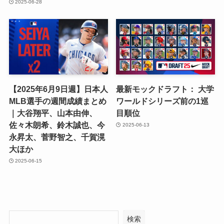
2025-06-28
【2025年6月9日週】日本人
最新モックドラフト： 大学
MLB選手の週間成績まとめ
ワールドシリーズ前の1巡
｜大谷翔平、山本由伸、
目順位
佐々木朗希、鈴木誠也、今
2025-06-13
永昇太、菅野智之、千賀滉
大ほか
2025-06-15
検索