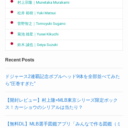
村上宗隆｜Munetaka Murakami
松井 裕樹｜Yuki Matsui
菅野智之｜Tomoyuki Sugano
菊池 雄星｜Yusei Kikuchi
鈴木 誠也｜Seiya Suzuki
Recent Posts
ドジャース2連覇記念ボブルヘッド9体を全部並べてみた
ら“圧巻すぎた”
【開封レビュー】村上隆×MLB東京シリーズ限定ボック
ス！カーショウのシリアルは当たり？
【無料DL】MLB選手図鑑アプリ「みんなで作る図鑑（ミ