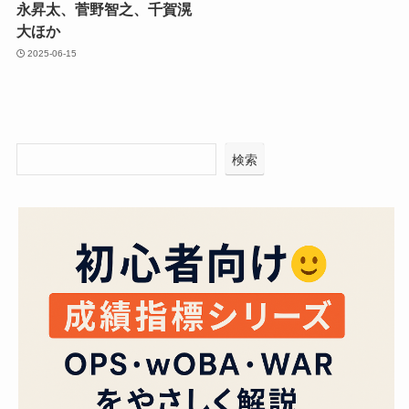
永昇太、菅野智之、千賀滉
大ほか
2025-06-15
検索