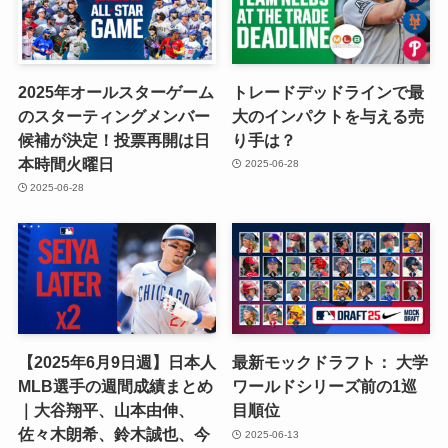
2025年オールスターゲーム
トレードデッドラインで最
のスターティングメンバー
大のインパクトを与える売
候補が決定！投票再開は日
り手は？
本時間火曜日
2025-06-28
2025-06-28
【2025年6月9日週】日本人
最新モックドラフト： 大学
MLB選手の週間成績まとめ
ワールドシリーズ前の1巡
｜大谷翔平、山本由伸、
目順位
佐々木朗希、鈴木誠也、今
2025-06-13