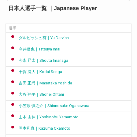
日本人選手一覧 ｜Japanese Player
選手
ダルビッシュ有｜Yu Darvish
今井達也｜Tatsuya Imai
今永 昇太｜Shouta Imanaga
千賀 滉大｜Kodai Senga
吉田 正尚｜Masataka Yoshida
大谷 翔平｜Shohei Ohtani
小笠原 慎之介｜Shinnosuke Ogasawara
山本 由伸｜Yoshinobu Yamamoto
岡本和真｜Kazuma Okamoto