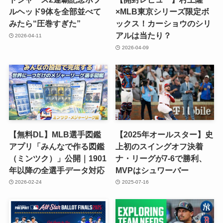
ルヘッド9体を全部並べて
×MLB東京シリーズ限定ボ
みたら“圧巻すぎた”
ックス！カーショウのシリ
アルは当たり？
2026-04-11
2026-04-09
【無料DL】MLB選手図鑑
【2025年オールスター】史
アプリ「みんなで作る図鑑
上初のスイングオフ決着
（ミンツク）」公開｜1901
ナ・リーグが7-6で勝利、
年以降の全選手データ対応
MVPはシュワーバー
2026-02-24
2025-07-16