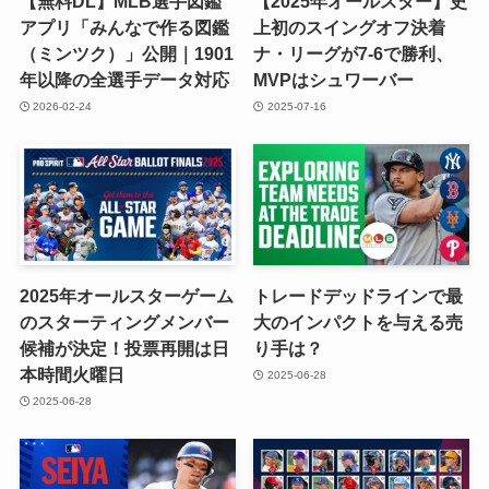
【無料DL】MLB選手図鑑
【2025年オールスター】史
アプリ「みんなで作る図鑑
上初のスイングオフ決着
（ミンツク）」公開｜1901
ナ・リーグが7-6で勝利、
年以降の全選手データ対応
MVPはシュワーバー
2026-02-24
2025-07-16
2025年オールスターゲーム
トレードデッドラインで最
のスターティングメンバー
大のインパクトを与える売
候補が決定！投票再開は日
り手は？
本時間火曜日
2025-06-28
2025-06-28