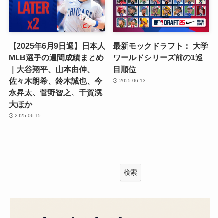
【2025年6月9日週】日本人
最新モックドラフト： 大学
MLB選手の週間成績まとめ
ワールドシリーズ前の1巡
｜大谷翔平、山本由伸、
目順位
佐々木朗希、鈴木誠也、今
2025-06-13
永昇太、菅野智之、千賀滉
大ほか
2025-06-15
検索