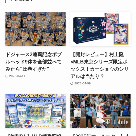
ドジャース2連覇記念ボブ
【開封レビュー】村上隆
ルヘッド9体を全部並べて
×MLB東京シリーズ限定ボ
みたら“圧巻すぎた”
ックス！カーショウのシリ
アルは当たり？
2026-04-11
2026-04-09