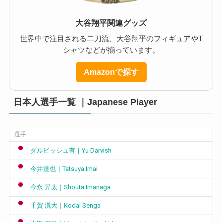
大谷翔平関連グッズ
世界中で注目される二刀流、大谷翔平のフィギュアやT
シャツなどが揃っています。
Amazonで探す
日本人選手一覧 ｜Japanese Player
選手
ダルビッシュ有｜Yu Darvish
今井達也｜Tatsuya Imai
今永 昇太｜Shouta Imanaga
千賀 滉大｜Kodai Senga