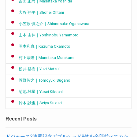
吉田 正尚｜Masataka Yoshida
大谷 翔平｜Shohei Ohtani
小笠原 慎之介｜Shinnosuke Ogasawara
山本 由伸｜Yoshinobu Yamamoto
岡本和真｜Kazuma Okamoto
村上宗隆｜Munetaka Murakami
松井 裕樹｜Yuki Matsui
菅野智之｜Tomoyuki Sugano
菊池 雄星｜Yusei Kikuchi
鈴木 誠也｜Seiya Suzuki
Recent Posts
ドジャース2連覇記念ボブルヘッド9体を全部並べてみた