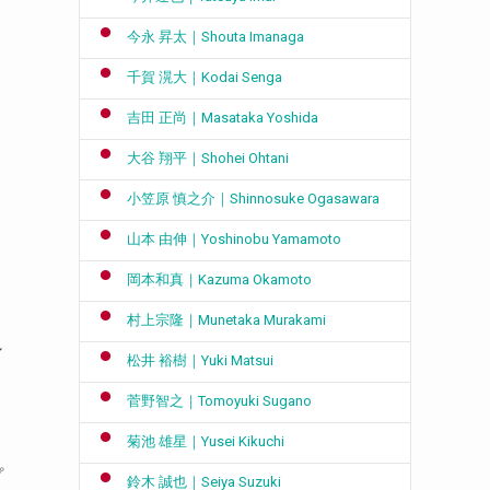
今永 昇太｜Shouta Imanaga
千賀 滉大｜Kodai Senga
吉田 正尚｜Masataka Yoshida
大谷 翔平｜Shohei Ohtani
小笠原 慎之介｜Shinnosuke Ogasawara
山本 由伸｜Yoshinobu Yamamoto
岡本和真｜Kazuma Okamoto
村上宗隆｜Munetaka Murakami
シ
松井 裕樹｜Yuki Matsui
を
菅野智之｜Tomoyuki Sugano
菊池 雄星｜Yusei Kikuchi
プ
鈴木 誠也｜Seiya Suzuki