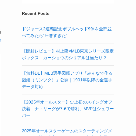
ー
Recent Posts
ドジャース2連覇記念ボブルヘッド9体を全部並
当
べてみたら“圧巻すぎた”
m
【開封レビュー】村上隆×MLB東京シリーズ限定
ボックス！カーショウのシリアルは当たり？
【無料DL】MLB選手図鑑アプリ「みんなで作る
図鑑（ミンツク）」公開｜1901年以降の全選手
データ対応
【2025年オールスター】史上初のスイングオフ
決着 ナ・リーグが7-6で勝利、MVPはシュワー
バー
2025年オールスターゲームのスターティングメ