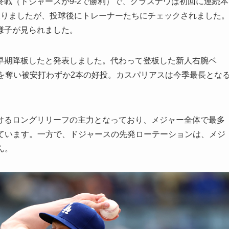
戦（ドジャースが9-2で勝利）で、グラスナウは初回に連続本
戻りましたが、投球後にトレーナーたちにチェックされました
様子が見られました。
早期降板したと発表しました。代わって登板した新人右腕ベ
を奪い被安打わずか2本の好投。カスパリアスは今季最長とな
けるロングリリーフの主力となっており、メジャー全体で最多
支えています。一方で、ドジャースの先発ローテーションは、メジ
ん。