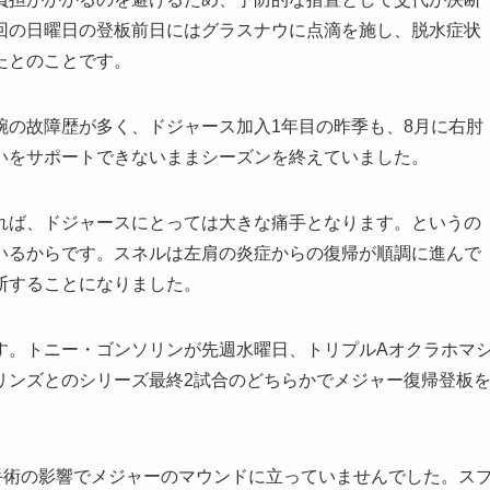
回の日曜日の登板前日にはグラスナウに点滴を施し、脱水症状
たとのことです。
腕の故障歴が多く、ドジャース加入1年目の昨季も、8月に右肘
いをサポートできないままシーズンを終えていました。
れば、ドジャースにとっては大きな痛手となります。というの
いるからです。スネルは左肩の炎症からの復帰が順調に進んで
断することになりました。
す。トニー・ゴンソリンが先週水曜日、トリプルAオクラホマ
リンズとのシリーズ最終2試合のどちらかでメジャー復帰登板
手術の影響でメジャーのマウンドに立っていませんでした。ス