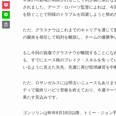
されました。デーブ・ロバーツ監督によれば、今
を防ぐことで同様のトラブルを回避しようと努め
ただ、グラスナウはこれまでのキャリアを通じて
の腱炎を発症して戦列を離脱し、チームの優勝争
もし今回の負傷でグラスナウが離脱することにな
も、すでにエース格のブレイク・スネルを失って
いるように見えた矢先、先週に再び投球練習を中
ただ、ロサンゼルスには明るいニュースもありま
ティで最終リハビリ登板を終えており、今週マー
果たす見込みです。
ゴンソリンは昨年8月18日以降、トミー・ジョン