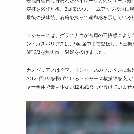
現地日曜日に行われたパイレーツとのシリーズ最終
塁打を浴びた後、2回表のウォームアップ投球に
最後の投球後、右腕を振って違和感を示している
ドジャースは、グラスナウが右肩の不快感により
ン・カスパリアスは、5回途中まで登板し、5三振
3回2/3を無失点、54球を投げました。
カスパリアスは今季、ドジャースのブルペンにお
の121回1/3を投げているドジャース救援陣を
ャー全体で最も少ない124回2/3しか投げていませ