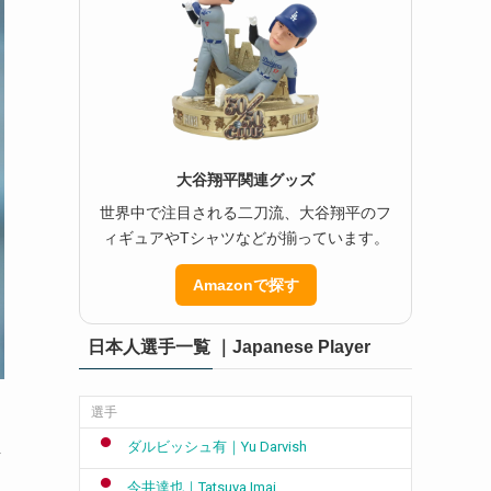
大谷翔平関連グッズ
世界中で注目される二刀流、大谷翔平のフ
ィギュアやTシャツなどが揃っています。
Amazonで探す
日本人選手一覧 ｜Japanese Player
選手
ダルビッシュ有｜Yu Darvish
下
今井達也｜Tatsuya Imai