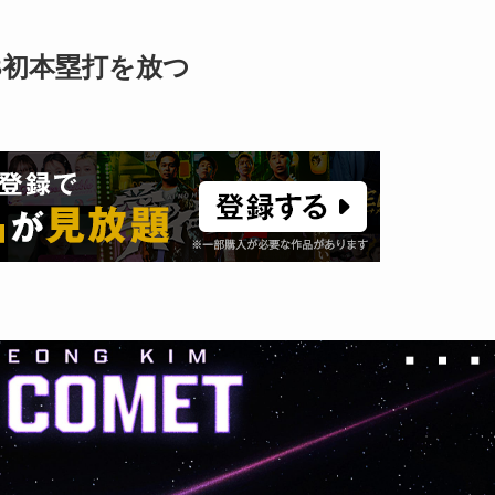
B初本塁打を放つ