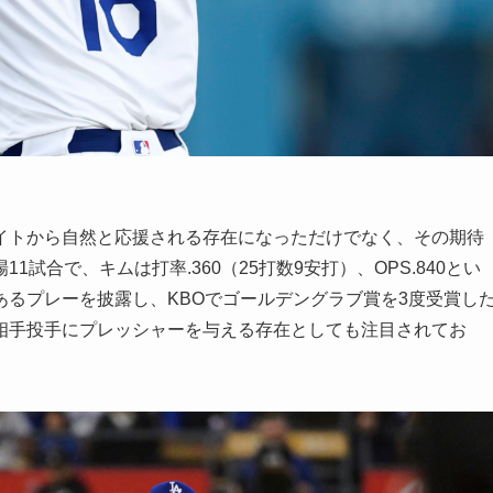
イトから自然と応援される存在になっただけでなく、その期待
試合で、キムは打率.360（25打数9安打）、OPS.840とい
るプレーを披露し、KBOでゴールデングラブ賞を3度受賞し
相手投手にプレッシャーを与える存在としても注目されてお