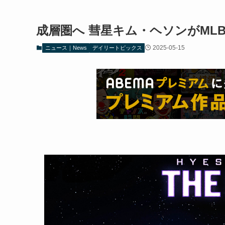
成層圏へ 彗星キム・ヘソンがML
2025-05-15
ニュース｜News
デイリートピックス