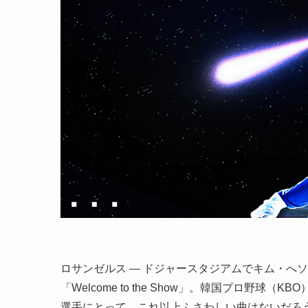
ロサンゼルス — ドジャースタジアムでキム・へ
「Welcome to the Show」。韓国プロ野
選手にとって、これ以上ふさわしい曲はないだろ