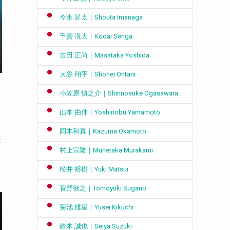
今永 昇太｜Shouta Imanaga
千賀 滉大｜Kodai Senga
吉田 正尚｜Masataka Yoshida
大谷 翔平｜Shohei Ohtani
小笠原 慎之介｜Shinnosuke Ogasawara
山本 由伸｜Yoshinobu Yamamoto
岡本和真｜Kazuma Okamoto
た
村上宗隆｜Munetaka Murakami
松井 裕樹｜Yuki Matsui
菅野智之｜Tomoyuki Sugano
菊池 雄星｜Yusei Kikuchi
鈴木 誠也｜Seiya Suzuki