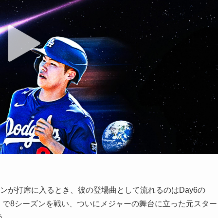
ソンが打席に入るとき、彼の登場曲として流れるのはDay6の
球（KBO）で8シーズンを戦い、ついにメジャーの舞台に立った元スター
う。