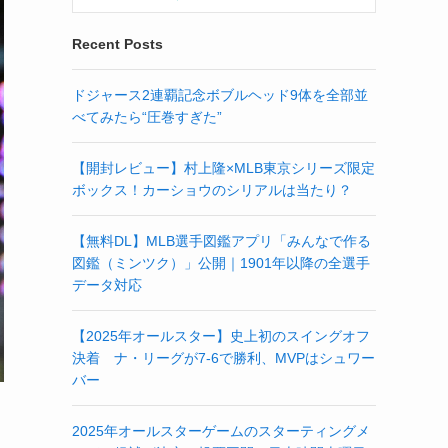
Recent Posts
ドジャース2連覇記念ボブルヘッド9体を全部並
べてみたら“圧巻すぎた”
【開封レビュー】村上隆×MLB東京シリーズ限定
ボックス！カーショウのシリアルは当たり？
【無料DL】MLB選手図鑑アプリ「みんなで作る
図鑑（ミンツク）」公開｜1901年以降の全選手
データ対応
【2025年オールスター】史上初のスイングオフ
決着 ナ・リーグが7-6で勝利、MVPはシュワー
バー
2025年オールスターゲームのスターティングメ