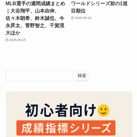
MLB選手の週間成績まとめ
ワールドシリーズ前の1巡
｜大谷翔平、山本由伸、
目順位
佐々木朗希、鈴木誠也、今
2025-06-13
永昇太、菅野智之、千賀滉
大ほか
2025-06-15
検索