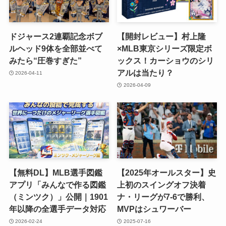
ドジャース2連覇記念ボブ
【開封レビュー】村上隆
ルヘッド9体を全部並べて
×MLB東京シリーズ限定ボ
みたら“圧巻すぎた”
ックス！カーショウのシリ
アルは当たり？
2026-04-11
2026-04-09
【無料DL】MLB選手図鑑
【2025年オールスター】史
アプリ「みんなで作る図鑑
上初のスイングオフ決着
（ミンツク）」公開｜1901
ナ・リーグが7-6で勝利、
年以降の全選手データ対応
MVPはシュワーバー
2026-02-24
2025-07-16