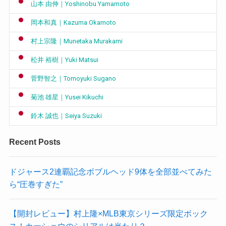
山本 由伸｜Yoshinobu Yamamoto
岡本和真｜Kazuma Okamoto
村上宗隆｜Munetaka Murakami
松井 裕樹｜Yuki Matsui
菅野智之｜Tomoyuki Sugano
菊池 雄星｜Yusei Kikuchi
鈴木 誠也｜Seiya Suzuki
Recent Posts
ドジャース2連覇記念ボブルヘッド9体を全部並べてみた
ら“圧巻すぎた”
【開封レビュー】村上隆×MLB東京シリーズ限定ボック
ス！カーショウのシリアルは当たり？