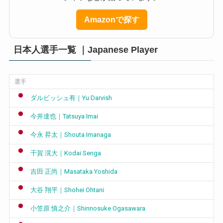
Amazonで探す
日本人選手一覧 ｜Japanese Player
選手
ダルビッシュ有｜Yu Darvish
今井達也｜Tatsuya Imai
今永 昇太｜Shouta Imanaga
千賀 滉大｜Kodai Senga
吉田 正尚｜Masataka Yoshida
大谷 翔平｜Shohei Ohtani
小笠原 慎之介｜Shinnosuke Ogasawara