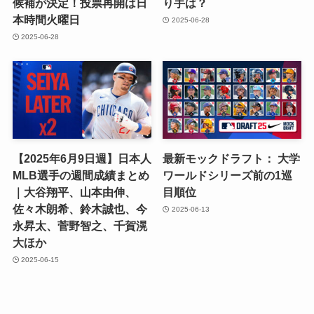
候補が決定！投票再開は日
り手は？
本時間火曜日
2025-06-28
2025-06-28
【2025年6月9日週】日本人
最新モックドラフト： 大学
MLB選手の週間成績まとめ
ワールドシリーズ前の1巡
｜大谷翔平、山本由伸、
目順位
佐々木朗希、鈴木誠也、今
2025-06-13
永昇太、菅野智之、千賀滉
大ほか
2025-06-15