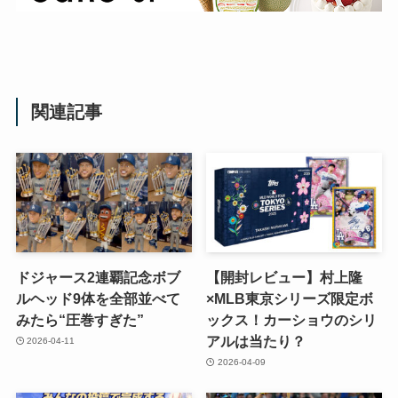
関連記事
ドジャース2連覇記念ボブ
【開封レビュー】村上隆
ルヘッド9体を全部並べて
×MLB東京シリーズ限定ボ
みたら“圧巻すぎた”
ックス！カーショウのシリ
アルは当たり？
2026-04-11
2026-04-09