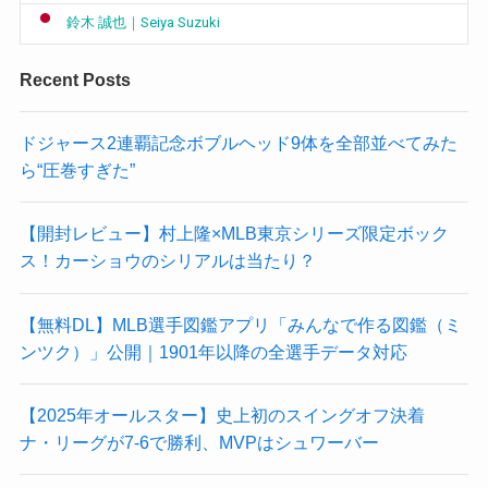
鈴木 誠也｜Seiya Suzuki
Recent Posts
ドジャース2連覇記念ボブルヘッド9体を全部並べてみた
ら“圧巻すぎた”
【開封レビュー】村上隆×MLB東京シリーズ限定ボック
ス！カーショウのシリアルは当たり？
【無料DL】MLB選手図鑑アプリ「みんなで作る図鑑（ミ
ンツク）」公開｜1901年以降の全選手データ対応
【2025年オールスター】史上初のスイングオフ決着
ナ・リーグが7-6で勝利、MVPはシュワーバー