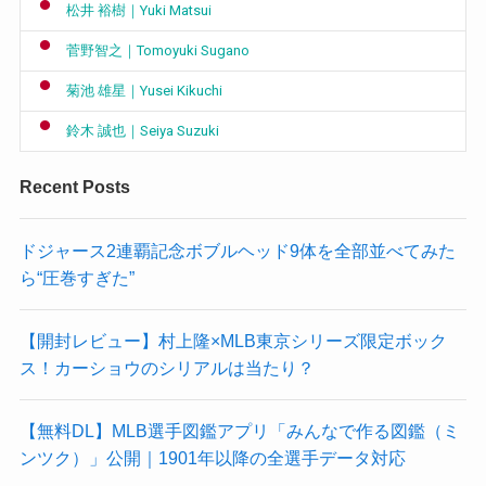
松井 裕樹｜Yuki Matsui
菅野智之｜Tomoyuki Sugano
菊池 雄星｜Yusei Kikuchi
鈴木 誠也｜Seiya Suzuki
Recent Posts
ドジャース2連覇記念ボブルヘッド9体を全部並べてみた
ら“圧巻すぎた”
【開封レビュー】村上隆×MLB東京シリーズ限定ボック
ス！カーショウのシリアルは当たり？
【無料DL】MLB選手図鑑アプリ「みんなで作る図鑑（ミ
ンツク）」公開｜1901年以降の全選手データ対応