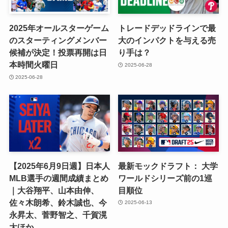
2025年オールスターゲーム
トレードデッドラインで最
のスターティングメンバー
大のインパクトを与える売
候補が決定！投票再開は日
り手は？
本時間火曜日
2025-06-28
2025-06-28
【2025年6月9日週】日本人
最新モックドラフト： 大学
MLB選手の週間成績まとめ
ワールドシリーズ前の1巡
｜大谷翔平、山本由伸、
目順位
佐々木朗希、鈴木誠也、今
2025-06-13
永昇太、菅野智之、千賀滉
大ほか