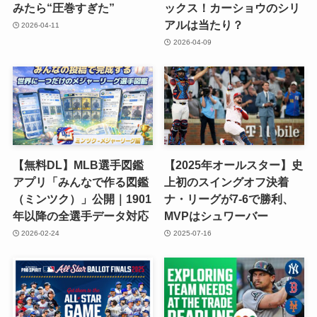
みたら“圧巻すぎた”
ックス！カーショウのシリ
アルは当たり？
2026-04-11
2026-04-09
【無料DL】MLB選手図鑑
【2025年オールスター】史
アプリ「みんなで作る図鑑
上初のスイングオフ決着
（ミンツク）」公開｜1901
ナ・リーグが7-6で勝利、
年以降の全選手データ対応
MVPはシュワーバー
2026-02-24
2025-07-16