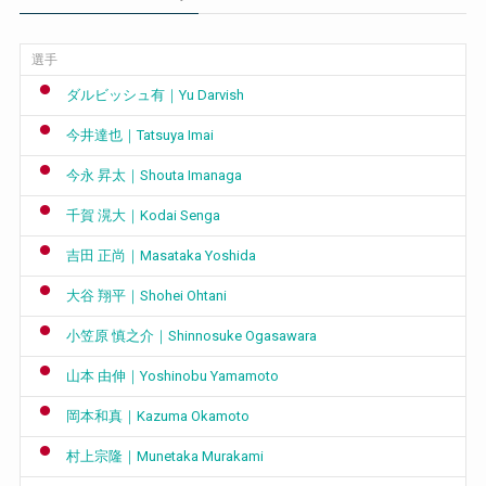
選手
ダルビッシュ有｜Yu Darvish
今井達也｜Tatsuya Imai
今永 昇太｜Shouta Imanaga
千賀 滉大｜Kodai Senga
吉田 正尚｜Masataka Yoshida
大谷 翔平｜Shohei Ohtani
小笠原 慎之介｜Shinnosuke Ogasawara
山本 由伸｜Yoshinobu Yamamoto
岡本和真｜Kazuma Okamoto
村上宗隆｜Munetaka Murakami