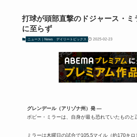
打球が頭部直撃のドジャース・ミ
に至らず
2025-02-23
ニュース｜News
デイリートピックス
グレンデール（アリゾナ州）発 —
ボビー・ミラーは、自身が最も恐れていたものと
ミラーは木曜日の試合で105.5マイル（約170