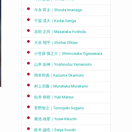
今永 昇太｜Shouta Imanaga
千賀 滉大｜Kodai Senga
吉田 正尚｜Masataka Yoshida
大谷 翔平｜Shohei Ohtani
小笠原 慎之介｜Shinnosuke Ogasawara
山本 由伸｜Yoshinobu Yamamoto
岡本和真｜Kazuma Okamoto
村上宗隆｜Munetaka Murakami
松井 裕樹｜Yuki Matsui
菅野智之｜Tomoyuki Sugano
菊池 雄星｜Yusei Kikuchi
鈴木 誠也｜Seiya Suzuki