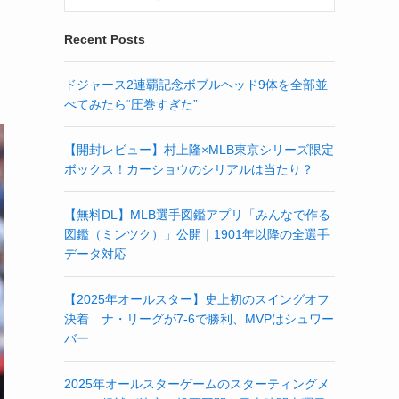
Recent Posts
ドジャース2連覇記念ボブルヘッド9体を全部並
べてみたら“圧巻すぎた”
【開封レビュー】村上隆×MLB東京シリーズ限定
ボックス！カーショウのシリアルは当たり？
【無料DL】MLB選手図鑑アプリ「みんなで作る
図鑑（ミンツク）」公開｜1901年以降の全選手
データ対応
【2025年オールスター】史上初のスイングオフ
決着 ナ・リーグが7-6で勝利、MVPはシュワー
バー
2025年オールスターゲームのスターティングメ