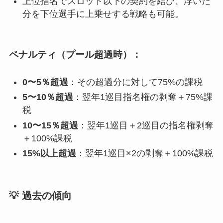
上位指名でスロット以下の契約を結び、浮いた
分を下位選手に上乗せする戦略も可能。
ペナルティ（プール超過時）：
0〜5％超過
：その超過分に対して75%の課税
5〜10％超過
：翌年1巡目指名権の剥奪＋75%課
税
10〜15％超過
：翌年1巡目＋2巡目の指名権剥奪
＋100%課税
15%以上超過
：翌年1巡目×2の剥奪＋100%課税
💡 過去の傾向