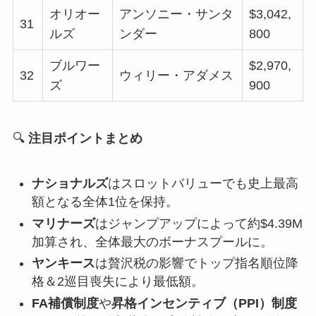
オリオー
アンソニー・サンタ
$3,042,
31
ルズ
ンダー
800
ブルワー
$2,970,
32
ウィリー・アダメス
ズ
900
🔍
注目ポイントまとめ
ナショナルズ
はスロットバリューでも史上最高
額となる全体1位を保持。
マリナーズ
はジャンプアップによって約$4.39M
加算され、全体最大のボーナスプールに。
ヤンキース
は贅沢税の影響でトップ指名順位降
格＆2巡目喪失により最低額。
FA補償制度
や
昇格インセンティブ（PPI）制度