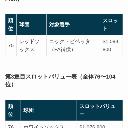
順
スロッ
球団
対象選手
位
ト
レッドソ
ニック・ピベッタ
$1,093,
75
ックス
（FA補償）
800
第3巡目スロットバリュー表（全体76〜104
位）
順
スロットバリュ
球団
位
ー
76
ホワイトソックス
$1,076,800