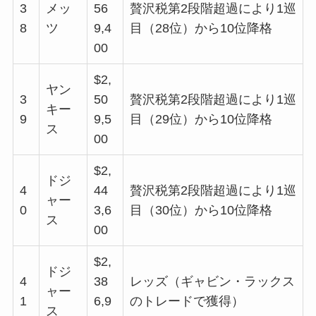
3
メッ
56
贅沢税第2段階超過により1巡
8
ツ
9,4
目（28位）から10位降格
00
$2,
ヤン
3
50
贅沢税第2段階超過により1巡
キー
9
9,5
目（29位）から10位降格
ス
00
$2,
ドジ
4
44
贅沢税第2段階超過により1巡
ャー
0
3,6
目（30位）から10位降格
ス
00
$2,
ドジ
4
38
レッズ（ギャビン・ラックス
ャー
1
6,9
のトレードで獲得）
ス