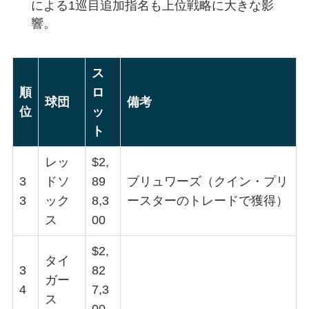
による1巡目追加指名も上位戦略に大きな影
響。
ス
順
ロ
球団
備考
位
ッ
ト
レッ
$2,
3
ドソ
89
ブリュワーズ（クイン・プリ
3
ック
8,3
ースターのトレードで獲得）
ス
00
$2,
タイ
3
82
ガー
4
7,3
ス
00