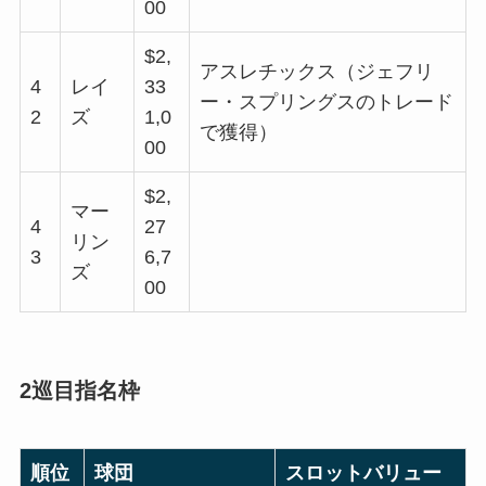
00
$2,
アスレチックス（ジェフリ
4
レイ
33
ー・スプリングスのトレード
2
ズ
1,0
で獲得）
00
$2,
マー
4
27
リン
3
6,7
ズ
00
2巡目指名枠
順位
球団
スロットバリュー