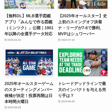
【無料DL】MLB選手図鑑
【2025年オールスター】史
アプリ「みんなで作る図鑑
上初のスイングオフ決着
（ミンツク）」公開｜1901
ナ・リーグが7-6で勝利、
年以降の全選手データ対応
MVPはシュワーバー
2026-02-24
2025-07-16
2025年オールスターゲーム
トレードデッドラインで最
のスターティングメンバー
大のインパクトを与える売
候補が決定！投票再開は日
り手は？
本時間火曜日
2025-06-28
2025-06-28