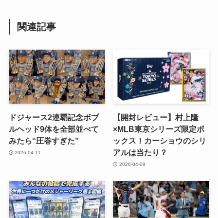
関連記事
ドジャース2連覇記念ボブ
【開封レビュー】村上隆
ルヘッド9体を全部並べて
×MLB東京シリーズ限定ボ
みたら“圧巻すぎた”
ックス！カーショウのシリ
アルは当たり？
2026-04-11
2026-04-09