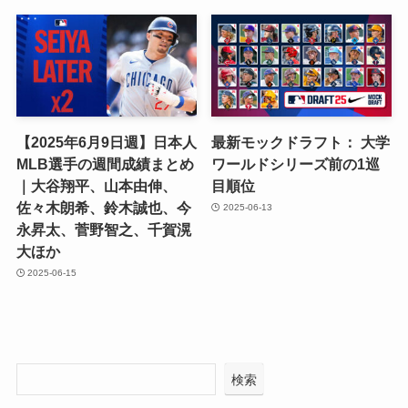
【2025年6月9日週】日本人
最新モックドラフト： 大学
MLB選手の週間成績まとめ
ワールドシリーズ前の1巡
｜大谷翔平、山本由伸、
目順位
佐々木朗希、鈴木誠也、今
2025-06-13
永昇太、菅野智之、千賀滉
大ほか
2025-06-15
検索