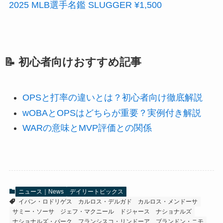
2025 MLB選手名鑑 SLUGGER ¥1,500
📝 初心者向けおすすめ記事
OPSと打率の違いとは？初心者向け徹底解説
wOBAとOPSはどちらが重要？実例付き解説
WARの意味とMVP評価との関係
ニュース｜News
デイリートピックス
イバン・ロドリゲス
カルロス・デルガド
カルロス・メンドーサ
サミー・ソーサ
ジェフ・マクニール
ドジャース
ナショナルズ
ナショナルズ・パーク
フランシスコ・リンドーア
ブランドン・ニモ