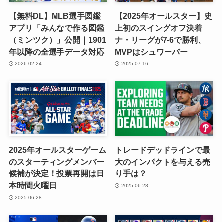
【無料DL】MLB選手図鑑
【2025年オールスター】史
アプリ「みんなで作る図鑑
上初のスイングオフ決着
（ミンツク）」公開｜1901
ナ・リーグが7-6で勝利、
年以降の全選手データ対応
MVPはシュワーバー
2026-02-24
2025-07-16
2025年オールスターゲーム
トレードデッドラインで最
のスターティングメンバー
大のインパクトを与える売
候補が決定！投票再開は日
り手は？
本時間火曜日
2025-06-28
2025-06-28