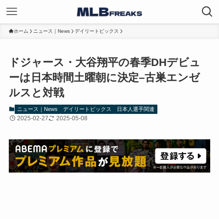
ホーム
ニュース｜News
デイリートピックス
ドジャース・大谷翔平の春季DHデビュ
ーは日本時間土曜朝に決定–古巣エンゼ
ルスと対戦
ニュース｜News
デイリートピックス
日本人選手関連
2025-02-27
2025-05-08