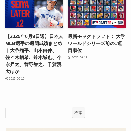
【2025年6月9日週】日本人
最新モックドラフト： 大学
MLB選手の週間成績まとめ
ワールドシリーズ前の1巡
｜大谷翔平、山本由伸、
目順位
佐々木朗希、鈴木誠也、今
2025-06-13
永昇太、菅野智之、千賀滉
大ほか
2025-06-15
検索