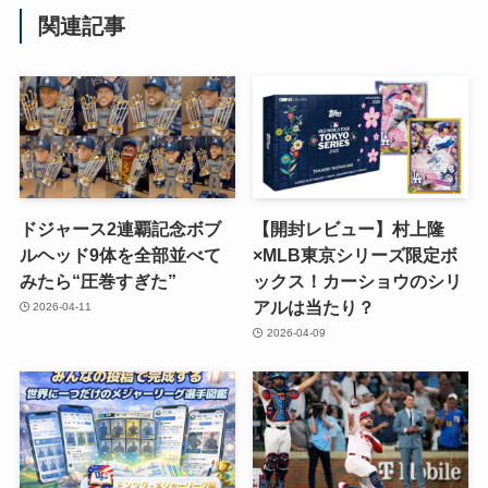
関連記事
ドジャース2連覇記念ボブ
【開封レビュー】村上隆
ルヘッド9体を全部並べて
×MLB東京シリーズ限定ボ
みたら“圧巻すぎた”
ックス！カーショウのシリ
アルは当たり？
2026-04-11
2026-04-09