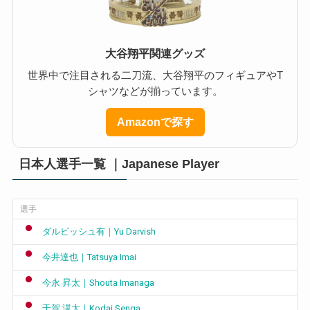
大谷翔平関連グッズ
世界中で注目される二刀流、大谷翔平のフィギュアやT
シャツなどが揃っています。
Amazonで探す
日本人選手一覧 ｜Japanese Player
選手
ダルビッシュ有｜Yu Darvish
今井達也｜Tatsuya Imai
今永 昇太｜Shouta Imanaga
千賀 滉大｜Kodai Senga