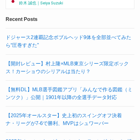
鈴木 誠也｜Seiya Suzuki
Recent Posts
ドジャース2連覇記念ボブルヘッド9体を全部並べてみた
ら“圧巻すぎた”
【開封レビュー】村上隆×MLB東京シリーズ限定ボック
ス！カーショウのシリアルは当たり？
【無料DL】MLB選手図鑑アプリ「みんなで作る図鑑（ミ
ンツク）」公開｜1901年以降の全選手データ対応
【2025年オールスター】史上初のスイングオフ決着
ナ・リーグが7-6で勝利、MVPはシュワーバー