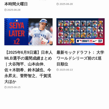
本時間火曜日
2025-06-28
2025-06-28
【2025年6月9日週】日本人
最新モックドラフト： 大学
MLB選手の週間成績まとめ
ワールドシリーズ前の1巡
｜大谷翔平、山本由伸、
目順位
佐々木朗希、鈴木誠也、今
2025-06-13
永昇太、菅野智之、千賀滉
大ほか
2025-06-15