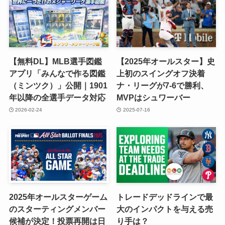
【無料DL】MLB選手図鑑
【2025年オールスター】史
アプリ「みんなで作る図鑑
上初のスイングオフ決着
（ミンツク）」公開｜1901
ナ・リーグが7-6で勝利、
年以降の全選手データ対応
MVPはシュワーバー
2026-02-24
2025-07-16
2025年オールスターゲーム
トレードデッドラインで最
のスターティングメンバー
大のインパクトを与える売
候補が決定！投票再開は日
り手は？