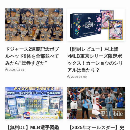
ドジャース2連覇記念ボブ
【開封レビュー】村上隆
ルヘッド9体を全部並べて
×MLB東京シリーズ限定ボ
みたら“圧巻すぎた”
ックス！カーショウのシリ
アルは当たり？
2026-04-11
2026-04-09
【無料DL】MLB選手図鑑
【2025年オールスター】史