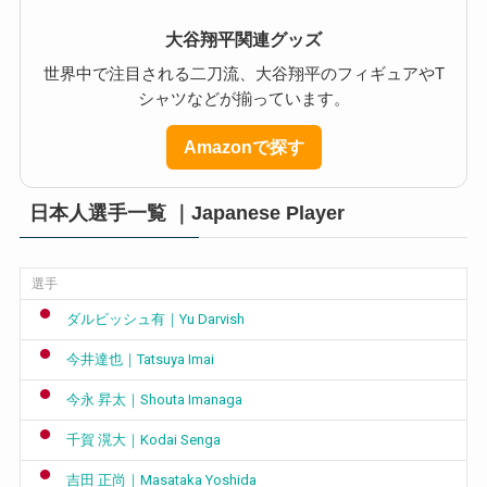
大谷翔平関連グッズ
世界中で注目される二刀流、大谷翔平のフィギュアやT
シャツなどが揃っています。
Amazonで探す
日本人選手一覧 ｜Japanese Player
選手
ダルビッシュ有｜Yu Darvish
今井達也｜Tatsuya Imai
今永 昇太｜Shouta Imanaga
千賀 滉大｜Kodai Senga
吉田 正尚｜Masataka Yoshida