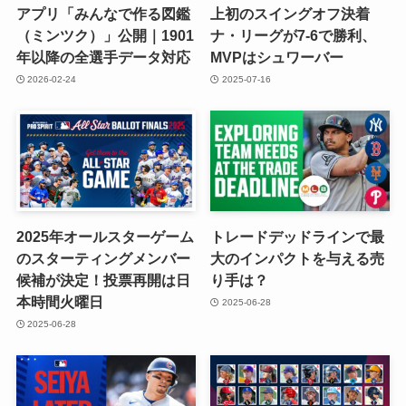
アプリ「みんなで作る図鑑
上初のスイングオフ決着
（ミンツク）」公開｜1901
ナ・リーグが7-6で勝利、
年以降の全選手データ対応
MVPはシュワーバー
2026-02-24
2025-07-16
2025年オールスターゲーム
トレードデッドラインで最
のスターティングメンバー
大のインパクトを与える売
候補が決定！投票再開は日
り手は？
本時間火曜日
2025-06-28
2025-06-28