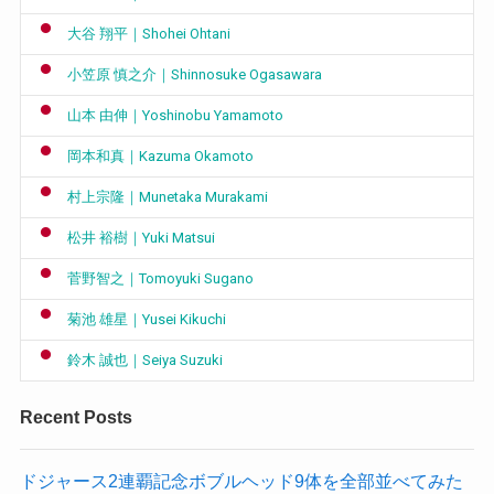
大谷 翔平｜Shohei Ohtani
小笠原 慎之介｜Shinnosuke Ogasawara
山本 由伸｜Yoshinobu Yamamoto
岡本和真｜Kazuma Okamoto
村上宗隆｜Munetaka Murakami
松井 裕樹｜Yuki Matsui
菅野智之｜Tomoyuki Sugano
菊池 雄星｜Yusei Kikuchi
鈴木 誠也｜Seiya Suzuki
Recent Posts
ドジャース2連覇記念ボブルヘッド9体を全部並べてみた