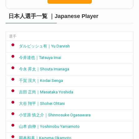
日本人選手一覧 ｜Japanese Player
選手
ダルビッシュ有｜Yu Darvish
今井達也｜Tatsuya Imai
今永 昇太｜Shouta Imanaga
千賀 滉大｜Kodai Senga
吉田 正尚｜Masataka Yoshida
大谷 翔平｜Shohei Ohtani
小笠原 慎之介｜Shinnosuke Ogasawara
山本 由伸｜Yoshinobu Yamamoto
岡本和真｜Kazuma Okamoto