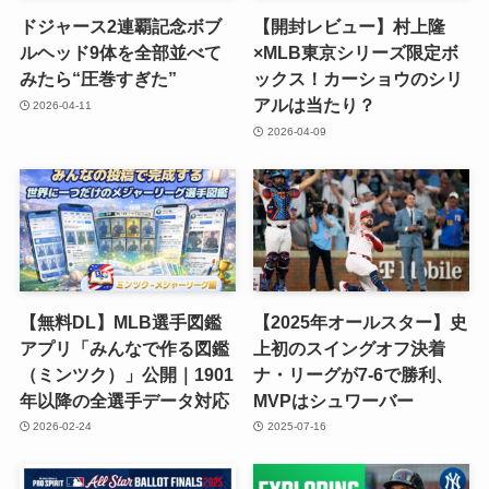
ドジャース2連覇記念ボブ
【開封レビュー】村上隆
ルヘッド9体を全部並べて
×MLB東京シリーズ限定ボ
みたら“圧巻すぎた”
ックス！カーショウのシリ
アルは当たり？
2026-04-11
2026-04-09
【無料DL】MLB選手図鑑
【2025年オールスター】史
アプリ「みんなで作る図鑑
上初のスイングオフ決着
（ミンツク）」公開｜1901
ナ・リーグが7-6で勝利、
年以降の全選手データ対応
MVPはシュワーバー
2026-02-24
2025-07-16