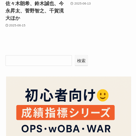
佐々木朗希、鈴木誠也、今
2025-06-13
永昇太、菅野智之、千賀滉
大ほか
2025-06-15
検索