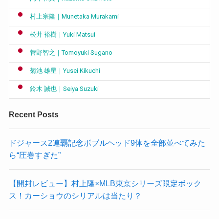
村上宗隆｜Munetaka Murakami
松井 裕樹｜Yuki Matsui
菅野智之｜Tomoyuki Sugano
菊池 雄星｜Yusei Kikuchi
鈴木 誠也｜Seiya Suzuki
Recent Posts
ドジャース2連覇記念ボブルヘッド9体を全部並べてみた
ら“圧巻すぎた”
【開封レビュー】村上隆×MLB東京シリーズ限定ボック
ス！カーショウのシリアルは当たり？