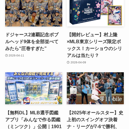
ドジャース2連覇記念ボブ
【開封レビュー】村上隆
ルヘッド9体を全部並べて
×MLB東京シリーズ限定ボ
みたら“圧巻すぎた”
ックス！カーショウのシリ
アルは当たり？
2026-04-11
2026-04-09
【無料DL】MLB選手図鑑
【2025年オールスター】史
アプリ「みんなで作る図鑑
上初のスイングオフ決着
（ミンツク）」公開｜1901
ナ・リーグが7-6で勝利、