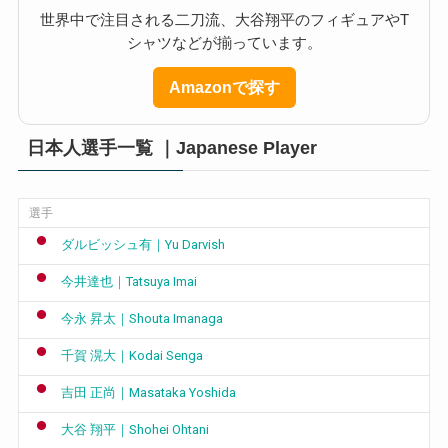
世界中で注目される二刀流、大谷翔平のフィギュアやT
シャツなどが揃っています。
Amazonで探す
日本人選手一覧 ｜Japanese Player
選手
ダルビッシュ有｜Yu Darvish
今井達也｜Tatsuya Imai
今永 昇太｜Shouta Imanaga
千賀 滉大｜Kodai Senga
吉田 正尚｜Masataka Yoshida
大谷 翔平｜Shohei Ohtani