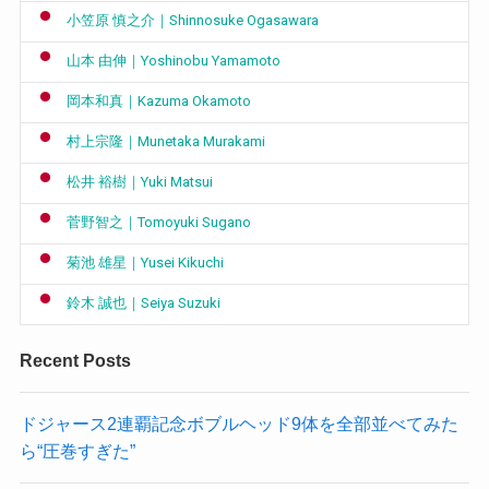
小笠原 慎之介｜Shinnosuke Ogasawara
山本 由伸｜Yoshinobu Yamamoto
岡本和真｜Kazuma Okamoto
村上宗隆｜Munetaka Murakami
松井 裕樹｜Yuki Matsui
菅野智之｜Tomoyuki Sugano
菊池 雄星｜Yusei Kikuchi
鈴木 誠也｜Seiya Suzuki
Recent Posts
ドジャース2連覇記念ボブルヘッド9体を全部並べてみた
ら“圧巻すぎた”