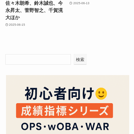
佐々木朗希、鈴木誠也、今
2025-06-13
永昇太、菅野智之、千賀滉
大ほか
2025-06-15
検索