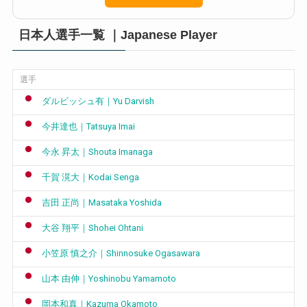
日本人選手一覧 ｜Japanese Player
選手
ダルビッシュ有｜Yu Darvish
今井達也｜Tatsuya Imai
今永 昇太｜Shouta Imanaga
千賀 滉大｜Kodai Senga
吉田 正尚｜Masataka Yoshida
大谷 翔平｜Shohei Ohtani
小笠原 慎之介｜Shinnosuke Ogasawara
山本 由伸｜Yoshinobu Yamamoto
岡本和真｜Kazuma Okamoto