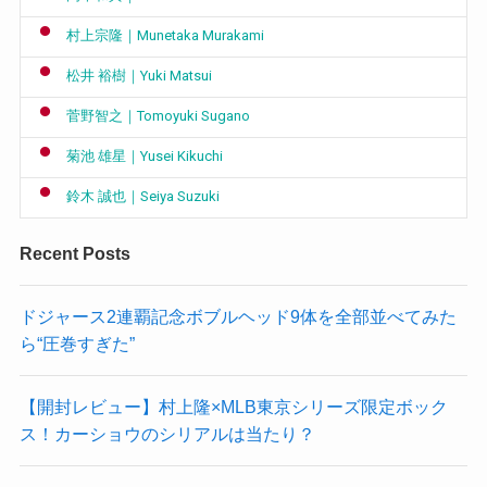
村上宗隆｜Munetaka Murakami
松井 裕樹｜Yuki Matsui
菅野智之｜Tomoyuki Sugano
菊池 雄星｜Yusei Kikuchi
鈴木 誠也｜Seiya Suzuki
Recent Posts
ドジャース2連覇記念ボブルヘッド9体を全部並べてみた
ら“圧巻すぎた”
【開封レビュー】村上隆×MLB東京シリーズ限定ボック
ス！カーショウのシリアルは当たり？