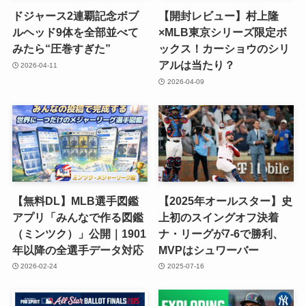
ドジャース2連覇記念ボブ
【開封レビュー】村上隆
ルヘッド9体を全部並べて
×MLB東京シリーズ限定ボ
みたら“圧巻すぎた”
ックス！カーショウのシリ
アルは当たり？
2026-04-11
2026-04-09
【無料DL】MLB選手図鑑
【2025年オールスター】史
アプリ「みんなで作る図鑑
上初のスイングオフ決着
（ミンツク）」公開｜1901
ナ・リーグが7-6で勝利、
年以降の全選手データ対応
MVPはシュワーバー
2026-02-24
2025-07-16