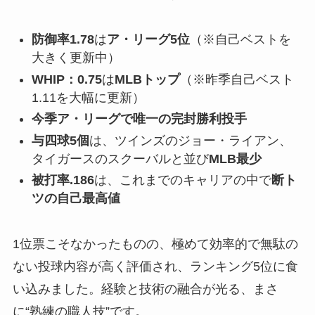
防御率1.78
は
ア・リーグ5位
（※自己ベストを
大きく更新中）
WHIP：0.75
は
MLBトップ
（※昨季自己ベスト
1.11を大幅に更新）
今季ア・リーグで唯一の完封勝利投手
与四球5個
は、ツインズのジョー・ライアン、
タイガースのスクーバルと並び
MLB最少
被打率.186
は、これまでのキャリアの中で
断ト
ツの自己最高値
1位票こそなかったものの、極めて効率的で無駄の
ない投球内容が高く評価され、ランキング5位に食
い込みました。経験と技術の融合が光る、まさ
に“熟練の職人技”です。