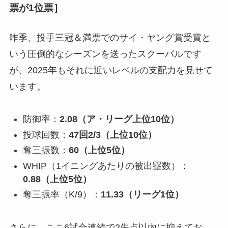
票が1位票］
昨季、投手三冠＆満票でのサイ・ヤング賞受賞と
いう圧倒的なシーズンを送ったスクーバルです
が、2025年もそれに近いレベルの支配力を見せて
います。
防御率：
2.08（ア・リーグ上位10位）
投球回数：
47回2/3（上位10位）
奪三振数：
60（上位5位）
WHIP（1イニングあたりの被出塁数）：
0.88（上位5位）
奪三振率（K/9）：
11.33（リーグ1位）
さらに、ここ6試合連続で2失点以内に抑えてお