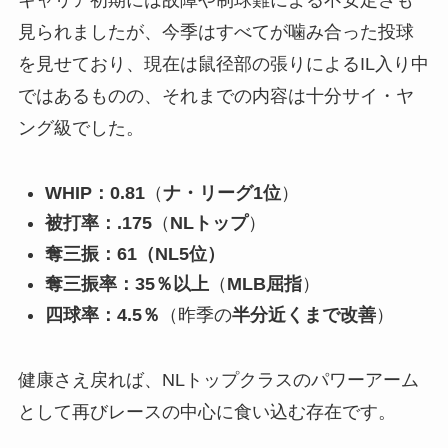
キャリア初期には故障や制球難による不安定さも
見られましたが、今季はすべてが噛み合った投球
を見せており、現在は鼠径部の張りによるIL入り中
ではあるものの、それまでの内容は十分サイ・ヤ
ング級でした。
WHIP：0.81
（
ナ・リーグ1位
）
被打率：.175
（
NLトップ
）
奪三振：61（NL5位）
奪三振率：35％以上
（
MLB屈指
）
四球率：4.5％
（昨季の
半分近くまで改善
）
健康さえ戻れば、NLトップクラスのパワーアーム
として再びレースの中心に食い込む存在です。