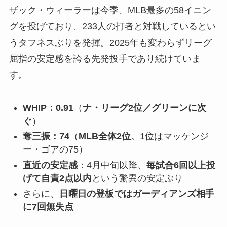
ザック・ウィーラーは今季、MLB最多の58イニン
グを投げており、233人の打者と対戦しているとい
うタフネスぶりを発揮。2025年も変わらずリーグ
屈指の安定感を誇る先発投手であり続けていま
す。
WHIP：0.91
（
ナ・リーグ2位／グリーンに次
ぐ
）
奪三振：74
（
MLB全体2位
。1位はマッケンジ
ー・ゴアの75）
直近の安定感
：4月中旬以降、
毎試合6回以上投
げて自責2点以内
という驚異の安定ぶり
さらに、
日曜日の登板ではガーディアンズ相手
に7回無失点