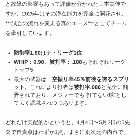
と故障の影響もあって評価が分かれた山本由伸で
すが、2025年はその潜在能力を完全に開花させ、
**“試合の流れを変える真のエース”**としてチーム
を牽引しています。
防御率1.80
は
ナ・リーグ1位
WHIP：0.98、被打率：.188
もそれぞれリーグ
トップ5
最大の武器は、
空振り率45％前後を誇るスプリ
ット
。これにより打者は
被打率.086
と完全に翻
弄されており、メジャーでも“打てない球”とし
て広く認識されつつあります。
どれだけ支配的かというと、4月4日〜5月2日の5先
発で自責点はわずか1点。まさに別次元の内容で、