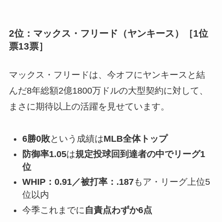
2位：マックス・フリード（ヤンキース）［1位
票13票］
マックス・フリードは、今オフにヤンキースと結
んだ8年総額2億1800万ドルの大型契約に対して、
まさに期待以上の活躍を見せています。
6勝0敗
という成績は
MLB全体トップ
防御率1.05
は
規定投球回到達者の中でリーグ1
位
WHIP：0.91／被打率：.187
もア・リーグ上位5
位以内
今季これまでに
自責点わずか6点