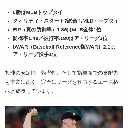
6勝
は
MLBトップタイ
クオリティ・スタート7試合
もMLBトップタイ
FIP（真の防御率）1.86
は
MLB全体1位
防御率1.48／被打率.180
は
ア・リーグ3位
bWAR（Baseball-Reference版WAR）2.1
は
ア・リーグ投手1位
投球の安定性、効率性、そして指標面での支配力
も非常に高く、完全にリーグを代表するエース格
へと成長しています。