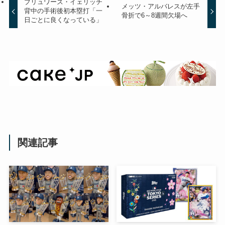
ブリュワーズ・イェリッチ
メッツ・アルバレスが左手
背中の手術後初本塁打「一
骨折で6～8週間欠場へ
日ごとに良くなっている」
関連記事