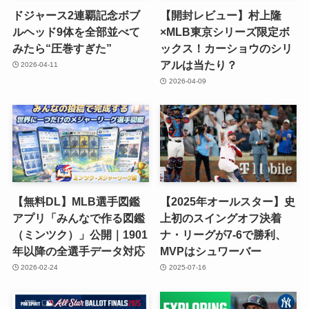
ドジャース2連覇記念ボブ
【開封レビュー】村上隆
ルヘッド9体を全部並べて
×MLB東京シリーズ限定ボ
みたら“圧巻すぎた”
ックス！カーショウのシリ
アルは当たり？
2026-04-11
2026-04-09
【無料DL】MLB選手図鑑
【2025年オールスター】史
アプリ「みんなで作る図鑑
上初のスイングオフ決着
（ミンツク）」公開｜1901
ナ・リーグが7-6で勝利、
年以降の全選手データ対応
MVPはシュワーバー
2026-02-24
2025-07-16