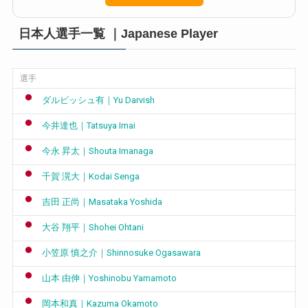
日本人選手一覧 ｜Japanese Player
選手
ダルビッシュ有｜Yu Darvish
今井達也｜Tatsuya Imai
今永 昇太｜Shouta Imanaga
千賀 滉大｜Kodai Senga
吉田 正尚｜Masataka Yoshida
大谷 翔平｜Shohei Ohtani
小笠原 慎之介｜Shinnosuke Ogasawara
山本 由伸｜Yoshinobu Yamamoto
岡本和真｜Kazuma Okamoto