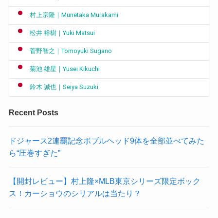
村上宗隆｜Munetaka Murakami
松井 裕樹｜Yuki Matsui
菅野智之｜Tomoyuki Sugano
菊池 雄星｜Yusei Kikuchi
鈴木 誠也｜Seiya Suzuki
Recent Posts
ドジャース2連覇記念ボブルヘッド9体を全部並べてみた
ら“圧巻すぎた”
【開封レビュー】村上隆×MLB東京シリーズ限定ボック
ス！カーショウのシリアルは当たり？