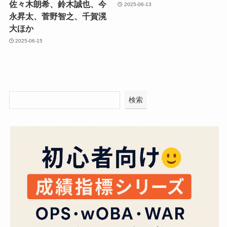
佐々木朗希、鈴木誠也、今
2025-06-13
永昇太、菅野智之、千賀滉
大ほか
2025-06-15
検索