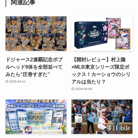
関連記事
ドジャース2連覇記念ボブ
【開封レビュー】村上隆
ルヘッド9体を全部並べて
×MLB東京シリーズ限定ボ
みたら“圧巻すぎた”
ックス！カーショウのシリ
アルは当たり？
2026-04-11
2026-04-09