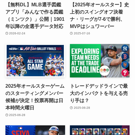
【無料DL】MLB選手図鑑
【2025年オールスター】史
アプリ「みんなで作る図鑑
上初のスイングオフ決着
（ミンツク）」公開｜1901
ナ・リーグが7-6で勝利、
年以降の全選手データ対応
MVPはシュワーバー
2026-02-24
2025-07-16
2025年オールスターゲーム
トレードデッドラインで最
のスターティングメンバー
大のインパクトを与える売
候補が決定！投票再開は日
り手は？
本時間火曜日
2025-06-28
2025-06-28