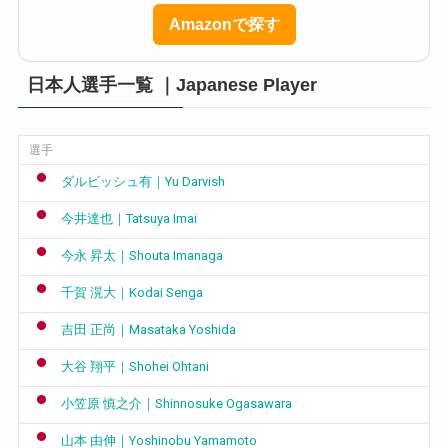
Amazonで探す
日本人選手一覧 ｜Japanese Player
選手
ダルビッシュ有｜Yu Darvish
今井達也｜Tatsuya Imai
今永 昇太｜Shouta Imanaga
千賀 滉大｜Kodai Senga
吉田 正尚｜Masataka Yoshida
大谷 翔平｜Shohei Ohtani
小笠原 慎之介｜Shinnosuke Ogasawara
山本 由伸｜Yoshinobu Yamamoto