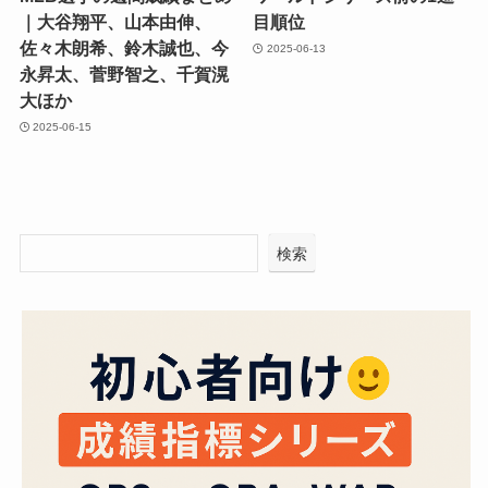
｜大谷翔平、山本由伸、
目順位
佐々木朗希、鈴木誠也、今
2025-06-13
永昇太、菅野智之、千賀滉
大ほか
2025-06-15
検索