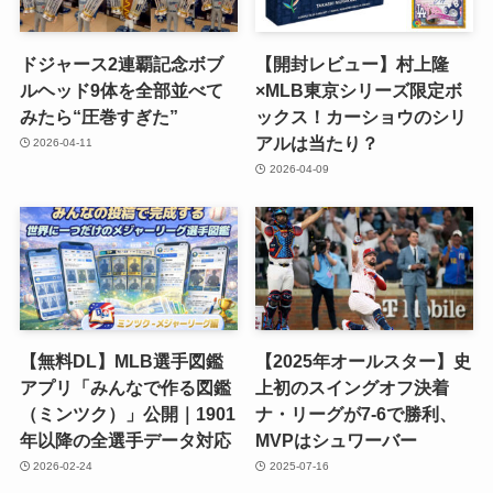
ドジャース2連覇記念ボブ
【開封レビュー】村上隆
ルヘッド9体を全部並べて
×MLB東京シリーズ限定ボ
みたら“圧巻すぎた”
ックス！カーショウのシリ
アルは当たり？
2026-04-11
2026-04-09
【無料DL】MLB選手図鑑
【2025年オールスター】史
アプリ「みんなで作る図鑑
上初のスイングオフ決着
（ミンツク）」公開｜1901
ナ・リーグが7-6で勝利、
年以降の全選手データ対応
MVPはシュワーバー
2026-02-24
2025-07-16