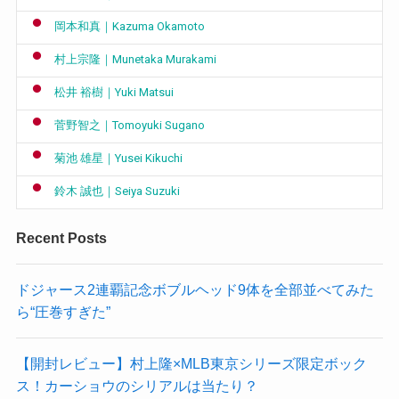
岡本和真｜Kazuma Okamoto
村上宗隆｜Munetaka Murakami
松井 裕樹｜Yuki Matsui
菅野智之｜Tomoyuki Sugano
菊池 雄星｜Yusei Kikuchi
鈴木 誠也｜Seiya Suzuki
Recent Posts
ドジャース2連覇記念ボブルヘッド9体を全部並べてみた
ら“圧巻すぎた”
【開封レビュー】村上隆×MLB東京シリーズ限定ボック
ス！カーショウのシリアルは当たり？