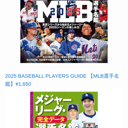
2025 BASEBALL PLAYERS GUIDE 【MLB選手名
鑑】¥1,650