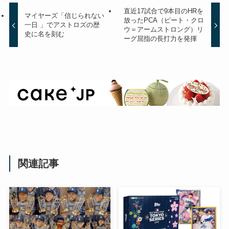
直近17試合で9本目のHRを
マイヤーズ「信じられない
放ったPCA（ピート・クロ
一日 」でアストロズの歴
ウ＝アームストロング）リ
史に名を刻む
ーグ屈指の長打力を発揮
関連記事