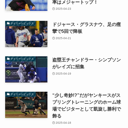
率はメジャートップ！
2025-04-23
ドジャース・グラスナウ、足の痙
デイリートピックス
攣で5回で降板
2025-04-21
盗塁王チャンドラー・シンプソン
デイリートピックス
がレイズに招集
2025-04-19
“少し奇妙!?”だがヤンキースがス
デイリートピックス
プリングトレーニングのホーム球
場でビジターとして凱旋し勝利で
飾る
2025-04-18