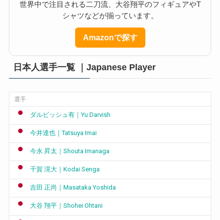
世界中で注目される二刀流、大谷翔平のフィギュアやT
シャツなどが揃っています。
Amazonで探す
日本人選手一覧 ｜Japanese Player
選手
ダルビッシュ有｜Yu Darvish
今井達也｜Tatsuya Imai
今永 昇太｜Shouta Imanaga
千賀 滉大｜Kodai Senga
吉田 正尚｜Masataka Yoshida
大谷 翔平｜Shohei Ohtani