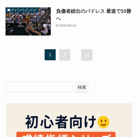
負傷者続出のパドレス 最速で10勝
デイリートピックス
へ
2025-04-10
1
2
...
12
検索