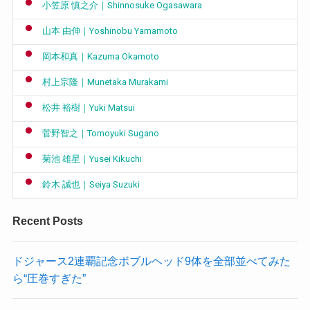
小笠原 慎之介｜Shinnosuke Ogasawara
山本 由伸｜Yoshinobu Yamamoto
岡本和真｜Kazuma Okamoto
村上宗隆｜Munetaka Murakami
松井 裕樹｜Yuki Matsui
菅野智之｜Tomoyuki Sugano
菊池 雄星｜Yusei Kikuchi
鈴木 誠也｜Seiya Suzuki
Recent Posts
ドジャース2連覇記念ボブルヘッド9体を全部並べてみた
ら“圧巻すぎた”