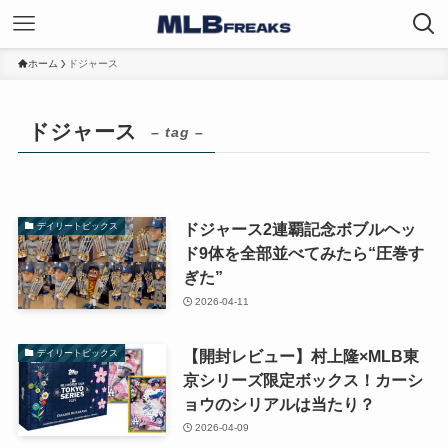
ホーム
ドジャース
ドジャース
– tag –
ドジャース2連覇記念ボブルヘッ
デイリートピックス
ド9体を全部並べてみたら“圧巻す
ぎた”
2026-04-11
【開封レビュー】村上隆×MLB東
デイリートピックス
京シリーズ限定ボックス！カーシ
ョウのシリアルは当たり？
2026-04-09