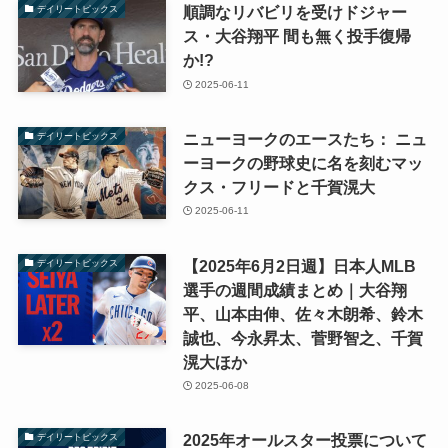
順調なリバビリを受けドジャー
デイリートピックス
ス・大谷翔平 間も無く投手復帰
か!?
2025-06-11
ニューヨークのエースたち： ニュ
デイリートピックス
ーヨークの野球史に名を刻むマッ
クス・フリードと千賀滉大
2025-06-11
【2025年6月2日週】日本人MLB
デイリートピックス
選手の週間成績まとめ｜大谷翔
平、山本由伸、佐々木朗希、鈴木
誠也、今永昇太、菅野智之、千賀
滉大ほか
2025-06-08
2025年オールスター投票について
デイリートピックス