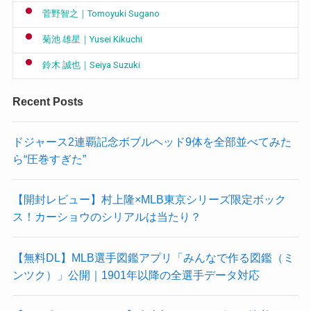
菅野智之｜Tomoyuki Sugano
菊池 雄星｜Yusei Kikuchi
鈴木 誠也｜Seiya Suzuki
Recent Posts
ドジャース2連覇記念ボブルヘッド9体を全部並べてみた
ら“圧巻すぎた”
【開封レビュー】村上隆×MLB東京シリーズ限定ボック
ス！カーショウのシリアルは当たり？
【無料DL】MLB選手図鑑アプリ「みんなで作る図鑑（ミ
ンツク）」公開｜1901年以降の全選手データ対応