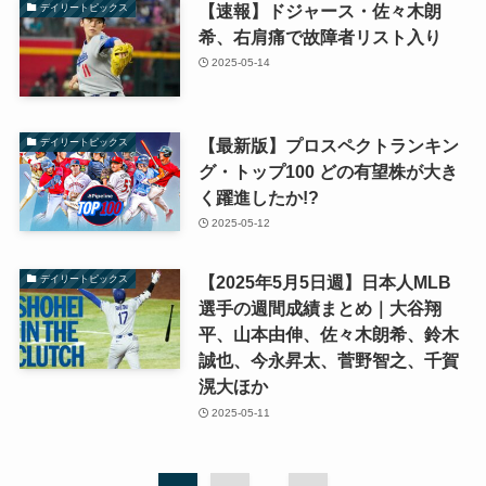
【速報】ドジャース・佐々木朗
デイリートピックス
希、右肩痛で故障者リスト入り
2025-05-14
【最新版】プロスペクトランキン
デイリートピックス
グ・トップ100 どの有望株が大き
く躍進したか!?
2025-05-12
【2025年5月5日週】日本人MLB
デイリートピックス
選手の週間成績まとめ｜大谷翔
平、山本由伸、佐々木朗希、鈴木
誠也、今永昇太、菅野智之、千賀
滉大ほか
2025-05-11