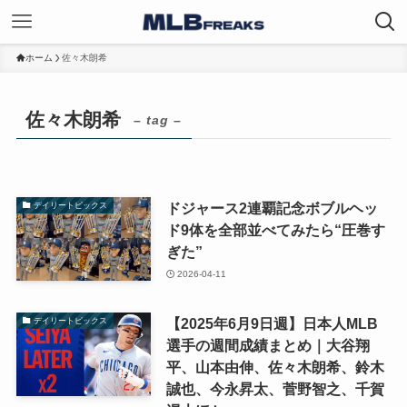
ホーム
佐々木朗希
佐々木朗希
– tag –
ドジャース2連覇記念ボブルヘッ
デイリートピックス
ド9体を全部並べてみたら“圧巻す
ぎた”
2026-04-11
【2025年6月9日週】日本人MLB
デイリートピックス
選手の週間成績まとめ｜大谷翔
平、山本由伸、佐々木朗希、鈴木
誠也、今永昇太、菅野智之、千賀