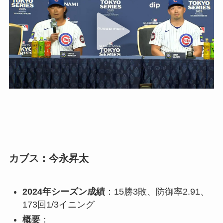
カブス：今永昇太
2024年シーズン成績
：15勝3敗、防御率2.91、
173回1/3イニング
概要
：