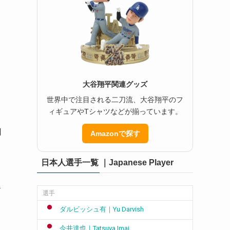
大谷翔平関連グッズ
世界中で注目される二刀流、大谷翔平のフ
ィギュアやTシャツなどが揃っています。
日
Amazonで探す
日本人選手一覧 ｜Japanese Player
ビ
選手
、
ダルビッシュ有｜Yu Darvish
今井達也｜Tatsuya Imai