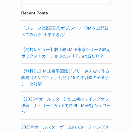
Recent Posts
ドジャース2連覇記念ボブルヘッド9体を全部並
べてみたら“圧巻すぎた”
【開封レビュー】村上隆×MLB東京シリーズ限定
ボックス！カーショウのシリアルは当たり？
【無料DL】MLB選手図鑑アプリ「みんなで作る
図鑑（ミンツク）」公開｜1901年以降の全選手
データ対応
【2025年オールスター】史上初のスイングオフ
決着 ナ・リーグが7-6で勝利、MVPはシュワー
バー
2025年オールスターゲームのスターティングメ