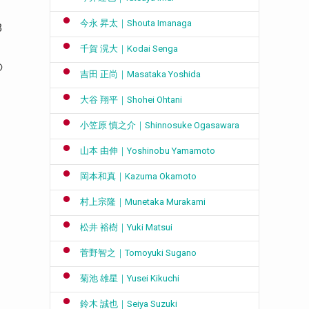
今永 昇太｜Shouta Imanaga
8
千賀 滉大｜Kodai Senga
の
吉田 正尚｜Masataka Yoshida
大谷 翔平｜Shohei Ohtani
小笠原 慎之介｜Shinnosuke Ogasawara
山本 由伸｜Yoshinobu Yamamoto
岡本和真｜Kazuma Okamoto
村上宗隆｜Munetaka Murakami
松井 裕樹｜Yuki Matsui
菅野智之｜Tomoyuki Sugano
菊池 雄星｜Yusei Kikuchi
鈴木 誠也｜Seiya Suzuki