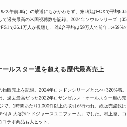
ス午前3時）の放送にもかかわらず、第1戦はFOXで平均83.
て過去最高の米国視聴数を記録。2024年ソウルシリーズ（35
S1で36.1万人が視聴し、2試合平均は59万人で前年比+59%
オールスター週を超える歴代最高売上
物販売上を記録。2024年ロンドンシリーズと比べ+320%増。
は、過去最高だった2022年ロサンゼルス・オールスター週の売
のレジで、1時間あたり1,000件以上の取引が行われ、総販売点数は
チ付き 大谷翔平ドジャースユニフォーム」でした。村上隆、コ
のコラボ商品も大ヒット。