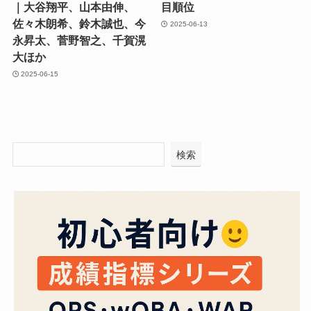
｜大谷翔平、山本由伸、
目順位
佐々木朗希、鈴木誠也、今
2025-06-13
永昇太、菅野智之、千賀滉
大ほか
2025-06-15
検索