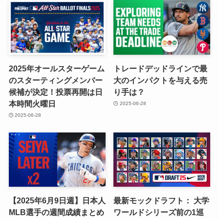
2025年オールスターゲーム
トレードデッドラインで最
のスターティングメンバー
大のインパクトを与える売
候補が決定！投票再開は日
り手は？
本時間火曜日
2025-06-28
2025-06-28
【2025年6月9日週】日本人
最新モックドラフト： 大学
MLB選手の週間成績まとめ
ワールドシリーズ前の1巡