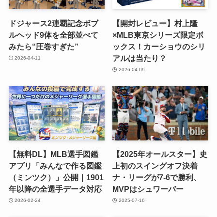
ドジャース2連覇記念ボブ
【開封レビュー】村上隆
ルヘッド9体を全部並べて
×MLB東京シリーズ限定ボ
みたら“圧巻すぎた”
ックス！カーショウのシリ
アルは当たり？
2026-04-11
2026-04-09
【無料DL】MLB選手図鑑
【2025年オールスター】史
アプリ「みんなで作る図鑑
上初のスイングオフ決着
（ミンツク）」公開｜1901
ナ・リーグが7-6で勝利、
年以降の全選手データ対応
MVPはシュワーバー
2026-02-24
2025-07-16