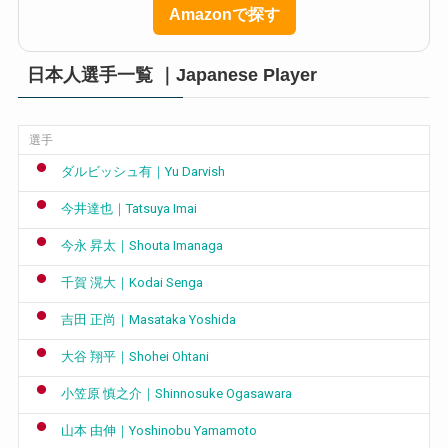
Amazonで探す
日本人選手一覧 ｜Japanese Player
選手
ダルビッシュ有｜Yu Darvish
今井達也｜Tatsuya Imai
今永 昇太｜Shouta Imanaga
千賀 滉大｜Kodai Senga
吉田 正尚｜Masataka Yoshida
大谷 翔平｜Shohei Ohtani
小笠原 慎之介｜Shinnosuke Ogasawara
山本 由伸｜Yoshinobu Yamamoto