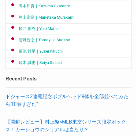
岡本和真｜Kazuma Okamoto
村上宗隆｜Munetaka Murakami
松井 裕樹｜Yuki Matsui
菅野智之｜Tomoyuki Sugano
菊池 雄星｜Yusei Kikuchi
鈴木 誠也｜Seiya Suzuki
Recent Posts
ドジャース2連覇記念ボブルヘッド9体を全部並べてみた
ら“圧巻すぎた”
【開封レビュー】村上隆×MLB東京シリーズ限定ボック
ス！カーショウのシリアルは当たり？