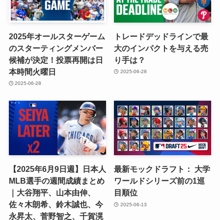
2025年オールスターゲーム
トレードデッドラインで最
のスターティングメンバー
大のインパクトを与える売
候補が決定！投票再開は日
り手は？
本時間火曜日
2025-06-28
2025-06-28
【2025年6月9日週】日本人
最新モックドラフト： 大学
MLB選手の週間成績まとめ
ワールドシリーズ前の1巡
｜大谷翔平、山本由伸、
目順位
佐々木朗希、鈴木誠也、今
2025-06-13
永昇太、菅野智之、千賀滉