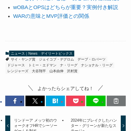
wOBAとOPSはどちらが重要？実例付き解説
WARの意味とMVP評価との関係
ニュース｜News
デイリートピックス
サイ・ヤング賞
ジェイコブ・デグロム
デーブ・ロバーツ
ドジャース
トミー・エドマン
ナ・リーグ
ナショナル・リーグ
レンジャーズ
大谷翔平
山本由伸
沢村賞
よかったらシェアしてね！
リンドーア メッツ初のウ
2024年にブレイクしたハン
ォークオフHRでシーソー
ター・グリーンが新たなス
ゲームを制す
テージへ