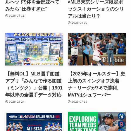
ルヘッド9体を全部並べて
×MLB東京シリーズ限定ボ
みたら“圧巻すぎた”
ックス！カーショウのシリ
アルは当たり？
2026-04-11
2026-04-09
【無料DL】MLB選手図鑑
【2025年オールスター】史
アプリ「みんなで作る図鑑
上初のスイングオフ決着
（ミンツク）」公開｜1901
ナ・リーグが7-6で勝利、
年以降の全選手データ対応
MVPはシュワーバー
2026-02-24
2025-07-16