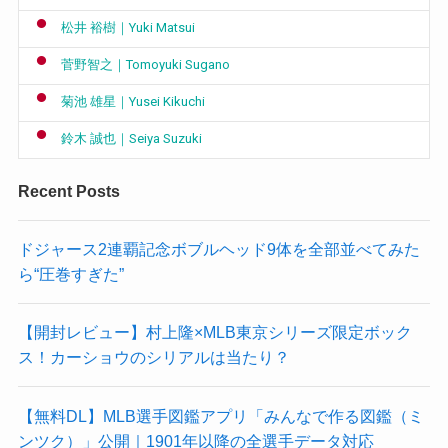
松井 裕樹｜Yuki Matsui
菅野智之｜Tomoyuki Sugano
菊池 雄星｜Yusei Kikuchi
鈴木 誠也｜Seiya Suzuki
Recent Posts
ドジャース2連覇記念ボブルヘッド9体を全部並べてみた
ら“圧巻すぎた”
【開封レビュー】村上隆×MLB東京シリーズ限定ボック
ス！カーショウのシリアルは当たり？
【無料DL】MLB選手図鑑アプリ「みんなで作る図鑑（ミ
ンツク）」公開｜1901年以降の全選手データ対応