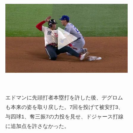
エドマンに先頭打者本塁打を許した後、デグロム
も本来の姿を取り戻した。7回を投げて被安打3、
与四球1、奪三振7の力投を見せ、ドジャース打線
に追加点を許さなかった。