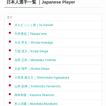
日本人選手一覧 ｜Japanese Player
選手
ダルビッシュ有｜Yu Darvish
今井達也｜Tatsuya Imai
今永 昇太｜Shouta Imanaga
千賀 滉大｜Kodai Senga
吉田 正尚｜Masataka Yoshida
大谷 翔平｜Shohei Ohtani
小笠原 慎之介｜Shinnosuke Ogasawara
山本 由伸｜Yoshinobu Yamamoto
岡本和真｜Kazuma Okamoto
村上宗隆｜Munetaka Murakami