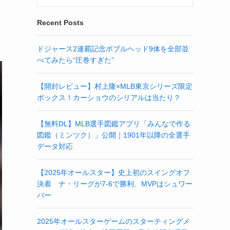
Recent Posts
ドジャース2連覇記念ボブルヘッド9体を全部並
べてみたら“圧巻すぎた”
【開封レビュー】村上隆×MLB東京シリーズ限定
ボックス！カーショウのシリアルは当たり？
【無料DL】MLB選手図鑑アプリ「みんなで作る
図鑑（ミンツク）」公開｜1901年以降の全選手
データ対応
【2025年オールスター】史上初のスイングオフ
決着 ナ・リーグが7-6で勝利、MVPはシュワー
バー
2025年オールスターゲームのスターティングメ