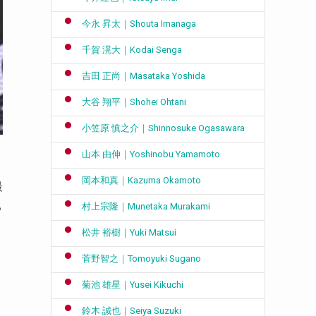
今永 昇太｜Shouta Imanaga
千賀 滉大｜Kodai Senga
吉田 正尚｜Masataka Yoshida
大谷 翔平｜Shohei Ohtani
小笠原 慎之介｜Shinnosuke Ogasawara
山本 由伸｜Yoshinobu Yamamoto
岡本和真｜Kazuma Okamoto
最
ち
村上宗隆｜Munetaka Murakami
松井 裕樹｜Yuki Matsui
菅野智之｜Tomoyuki Sugano
菊池 雄星｜Yusei Kikuchi
鈴木 誠也｜Seiya Suzuki