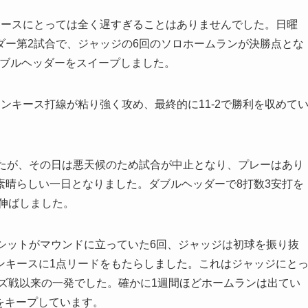
キースにとっては全く遅すぎることはありませんでした。日曜
ダー第2試合で、ジャッジの6回のソロホームランが決勝点とな
ダブルヘッダーをスイープしました。
ンキース打線が粘り強く攻め、最終的に11-2で勝利を収めて
したが、その日は悪天候のため試合が中止となり、プレーはあり
素晴らしい一日となりました。ダブルヘッダーで8打数3安打を
に伸ばしました。
シットがマウンドに立っていた6回、ジャッジは初球を振り抜
ンキースに1点リードをもたらしました。これはジャッジにと
ルズ戦以来の一発でした。確かに1週間ほどホームランは出てい
6をキープしています。