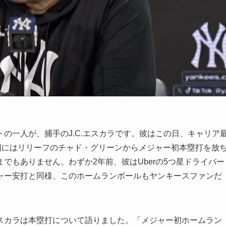
の一人が、捕手のJ.C.エスカラです。彼はこの日、キャリア
回にはリリーフのチャド・グリーンからメジャー初本塁打を放
でもありません。わずか2年前、彼はUberの5つ星ドライバー
ャー安打と同様、このホームランボールもヤンキースファンだ
スカラは本塁打について語りました。「メジャー初ホームラン