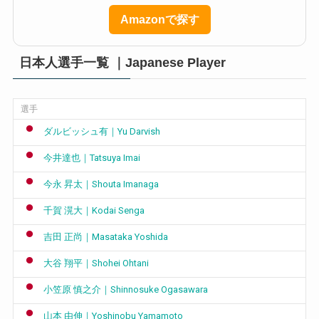
Amazonで探す
日本人選手一覧 ｜Japanese Player
選手
ダルビッシュ有｜Yu Darvish
今井達也｜Tatsuya Imai
今永 昇太｜Shouta Imanaga
千賀 滉大｜Kodai Senga
吉田 正尚｜Masataka Yoshida
大谷 翔平｜Shohei Ohtani
小笠原 慎之介｜Shinnosuke Ogasawara
山本 由伸｜Yoshinobu Yamamoto