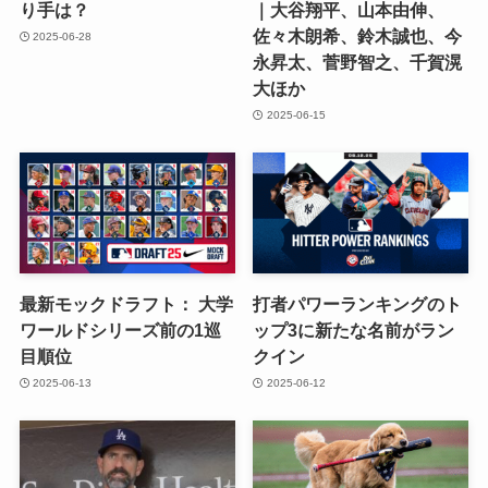
り手は？
｜大谷翔平、山本由伸、
佐々木朗希、鈴木誠也、今
2025-06-28
永昇太、菅野智之、千賀滉
大ほか
2025-06-15
最新モックドラフト： 大学
打者パワーランキングのト
ワールドシリーズ前の1巡
ップ3に新たな名前がラン
目順位
クイン
2025-06-13
2025-06-12