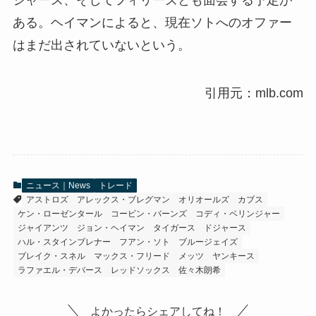
ある。ヘイマンによると、現在ソトへのオファー
はまだ出されていないという。
引用元：mlb.com
ニュース｜News
トレード
アストロズ
アレックス・ブレグマン
オリオールズ
カブス
ケン・ローゼンタール
コービン・バーンズ
コディ・ベリンジャー
ジャイアンツ
ジョン・ヘイマン
タイガース
ドジャース
ハル・スタインブレナー
フアン・ソト
ブルージェイズ
ブレイク・スネル
マックス・フリード
メッツ
ヤンキース
ラファエル・デバース
レッドソックス
佐々木朗希
よかったらシェアしてね！