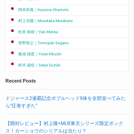
岡本和真｜Kazuma Okamoto
村上宗隆｜Munetaka Murakami
松井 裕樹｜Yuki Matsui
菅野智之｜Tomoyuki Sugano
菊池 雄星｜Yusei Kikuchi
鈴木 誠也｜Seiya Suzuki
Recent Posts
ドジャース2連覇記念ボブルヘッド9体を全部並べてみた
ら“圧巻すぎた”
【開封レビュー】村上隆×MLB東京シリーズ限定ボック
ス！カーショウのシリアルは当たり？