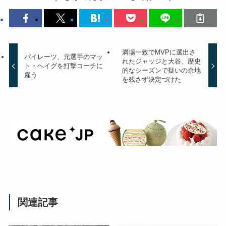
満場一致でMVPに選出さ
パイレーツ、元選手のマッ
れたジャッジと大谷、歴史
ト・ヘイグを打撃コーチに
的なシーズンで疑いの余地
雇う
を残さず決定づけた
関連記事