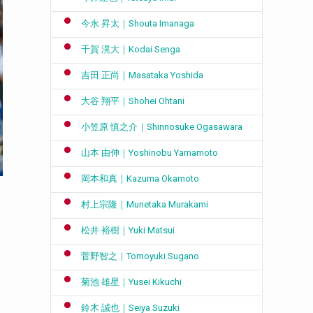
今永 昇太｜Shouta Imanaga
千賀 滉大｜Kodai Senga
吉田 正尚｜Masataka Yoshida
大谷 翔平｜Shohei Ohtani
小笠原 慎之介｜Shinnosuke Ogasawara
山本 由伸｜Yoshinobu Yamamoto
岡本和真｜Kazuma Okamoto
村上宗隆｜Munetaka Murakami
松井 裕樹｜Yuki Matsui
菅野智之｜Tomoyuki Sugano
菊池 雄星｜Yusei Kikuchi
鈴木 誠也｜Seiya Suzuki