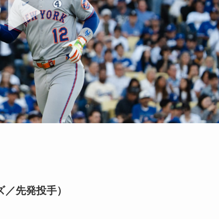
ズ／先発投手）