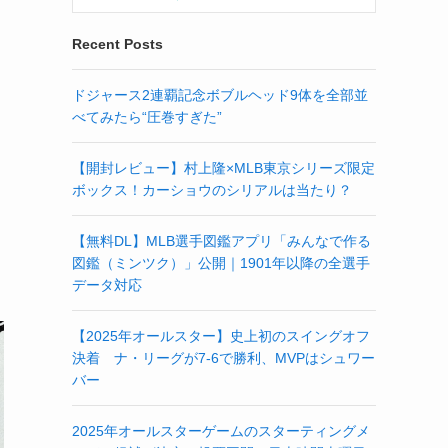
Recent Posts
ドジャース2連覇記念ボブルヘッド9体を全部並
べてみたら“圧巻すぎた”
【開封レビュー】村上隆×MLB東京シリーズ限定
ボックス！カーショウのシリアルは当たり？
【無料DL】MLB選手図鑑アプリ「みんなで作る
図鑑（ミンツク）」公開｜1901年以降の全選手
データ対応
【2025年オールスター】史上初のスイングオフ
決着 ナ・リーグが7-6で勝利、MVPはシュワー
バー
2025年オールスターゲームのスターティングメ