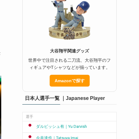
大谷翔平関連グッズ
長
世界中で注目される二刀流、大谷翔平のフ
ィギュアやTシャツなどが揃っています。
Amazonで探す
日本人選手一覧 ｜Japanese Player
選手
ダルビッシュ有｜Yu Darvish
今井達也｜Tatsuya Imai