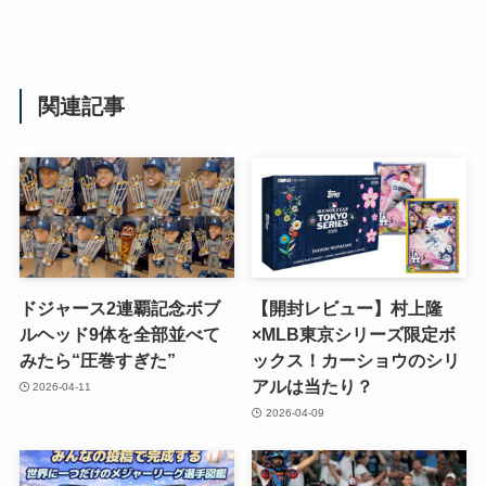
関連記事
ドジャース2連覇記念ボブ
【開封レビュー】村上隆
ルヘッド9体を全部並べて
×MLB東京シリーズ限定ボ
みたら“圧巻すぎた”
ックス！カーショウのシリ
アルは当たり？
2026-04-11
2026-04-09