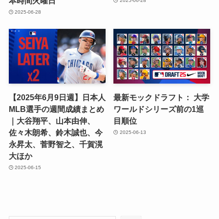
本時間火曜日
2025-06-28
2025-06-28
【2025年6月9日週】日本人
最新モックドラフト： 大学
MLB選手の週間成績まとめ
ワールドシリーズ前の1巡
｜大谷翔平、山本由伸、
目順位
佐々木朗希、鈴木誠也、今
2025-06-13
永昇太、菅野智之、千賀滉
大ほか
2025-06-15