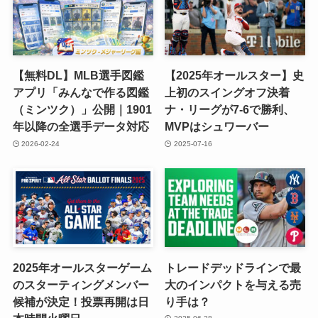
【無料DL】MLB選手図鑑
【2025年オールスター】史
アプリ「みんなで作る図鑑
上初のスイングオフ決着
（ミンツク）」公開｜1901
ナ・リーグが7-6で勝利、
年以降の全選手データ対応
MVPはシュワーバー
2026-02-24
2025-07-16
2025年オールスターゲーム
トレードデッドラインで最
のスターティングメンバー
大のインパクトを与える売
候補が決定！投票再開は日
り手は？