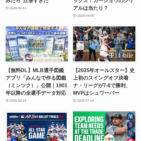
みたら“圧巻すぎた”
ックス！カーショウのシリ
アルは当たり？
2026-04-11
2026-04-09
【無料DL】MLB選手図鑑
【2025年オールスター】史
アプリ「みんなで作る図鑑
上初のスイングオフ決着
（ミンツク）」公開｜1901
ナ・リーグが7-6で勝利、
年以降の全選手データ対応
MVPはシュワーバー
2026-02-24
2025-07-16