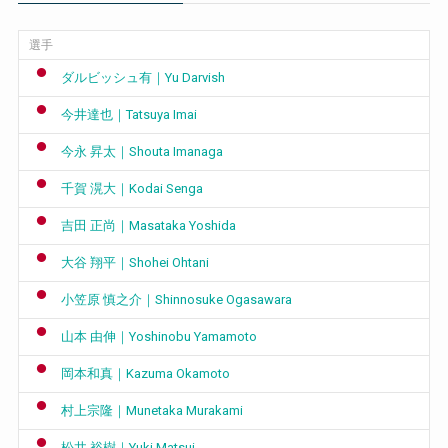
選手
ダルビッシュ有｜Yu Darvish
今井達也｜Tatsuya Imai
今永 昇太｜Shouta Imanaga
千賀 滉大｜Kodai Senga
吉田 正尚｜Masataka Yoshida
大谷 翔平｜Shohei Ohtani
小笠原 慎之介｜Shinnosuke Ogasawara
山本 由伸｜Yoshinobu Yamamoto
岡本和真｜Kazuma Okamoto
村上宗隆｜Munetaka Murakami
松井 裕樹｜Yuki Matsui