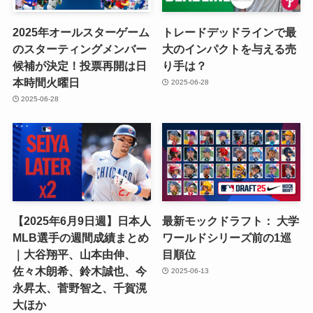
2025年オールスターゲーム
トレードデッドラインで最
のスターティングメンバー
大のインパクトを与える売
候補が決定！投票再開は日
り手は？
本時間火曜日
2025-06-28
2025-06-28
【2025年6月9日週】日本人
最新モックドラフト： 大学
MLB選手の週間成績まとめ
ワールドシリーズ前の1巡
｜大谷翔平、山本由伸、
目順位
佐々木朗希、鈴木誠也、今
2025-06-13
永昇太、菅野智之、千賀滉
大ほか