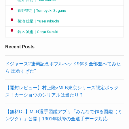
菅野智之｜Tomoyuki Sugano
菊池 雄星｜Yusei Kikuchi
鈴木 誠也｜Seiya Suzuki
Recent Posts
ドジャース2連覇記念ボブルヘッド9体を全部並べてみた
ら“圧巻すぎた”
【開封レビュー】村上隆×MLB東京シリーズ限定ボック
ス！カーショウのシリアルは当たり？
【無料DL】MLB選手図鑑アプリ「みんなで作る図鑑（ミ
ンツク）」公開｜1901年以降の全選手データ対応