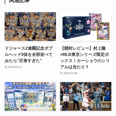
関連記事
ドジャース2連覇記念ボブ
【開封レビュー】村上隆
ルヘッド9体を全部並べて
×MLB東京シリーズ限定ボ
みたら“圧巻すぎた”
ックス！カーショウのシリ
アルは当たり？
2026-04-11
2026-04-09