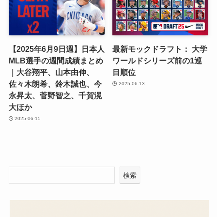
【2025年6月9日週】日本人
最新モックドラフト： 大学
MLB選手の週間成績まとめ
ワールドシリーズ前の1巡
｜大谷翔平、山本由伸、
目順位
佐々木朗希、鈴木誠也、今
2025-06-13
永昇太、菅野智之、千賀滉
大ほか
2025-06-15
検索