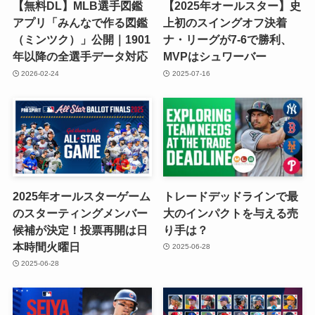
【無料DL】MLB選手図鑑
【2025年オールスター】史
アプリ「みんなで作る図鑑
上初のスイングオフ決着
（ミンツク）」公開｜1901
ナ・リーグが7-6で勝利、
年以降の全選手データ対応
MVPはシュワーバー
2026-02-24
2025-07-16
2025年オールスターゲーム
トレードデッドラインで最
のスターティングメンバー
大のインパクトを与える売
候補が決定！投票再開は日
り手は？
本時間火曜日
2025-06-28
2025-06-28