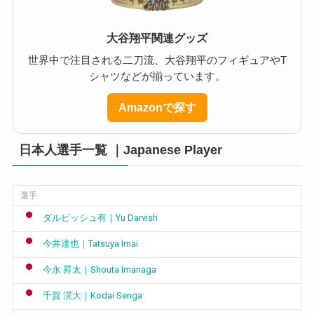
大谷翔平関連グッズ
世界中で注目される二刀流、大谷翔平のフィギュアやT
シャツなどが揃っています。
Amazonで探す
日本人選手一覧 ｜Japanese Player
選手
ダルビッシュ有｜Yu Darvish
今井達也｜Tatsuya Imai
今永 昇太｜Shouta Imanaga
千賀 滉大｜Kodai Senga