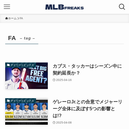
ホーム
FA
FA
– tag –
カブス・タッカーはシーズン中に
デイリートピックス
契約延長か？
2025-04-16
ゲレーロJr.との合意でメジャーリ
デイリートピックス
ーグ全体に及ぼす5つの影響と
は!?
2025-04-08