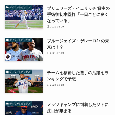
ブリュワーズ・イェリッチ 背中の
デイリートピックス
手術後初本塁打「一日ごとに良く
なっている」
2025-03-09
ブルージェイズ・ゲレーロJr.の未
デイリートピックス
来は！？
2025-02-19
チームを移籍した選手の活躍をラ
デイリートピックス
ンキングで予想
2025-02-18
メッツキャンプに到着したソトに
デイリートピックス
注目が集まる