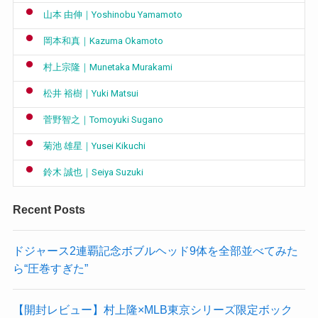
山本 由伸｜Yoshinobu Yamamoto
岡本和真｜Kazuma Okamoto
村上宗隆｜Munetaka Murakami
松井 裕樹｜Yuki Matsui
菅野智之｜Tomoyuki Sugano
菊池 雄星｜Yusei Kikuchi
鈴木 誠也｜Seiya Suzuki
Recent Posts
ドジャース2連覇記念ボブルヘッド9体を全部並べてみた
ら“圧巻すぎた”
【開封レビュー】村上隆×MLB東京シリーズ限定ボック