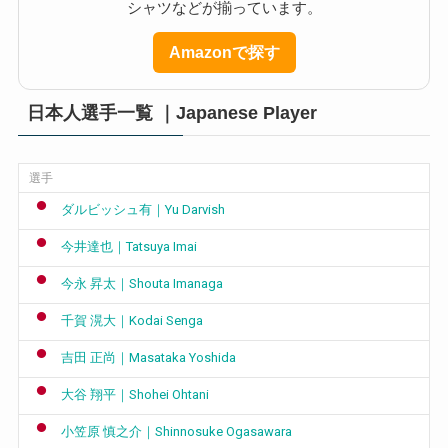
シャツなどが揃っています。
Amazonで探す
日本人選手一覧 ｜Japanese Player
選手
ダルビッシュ有｜Yu Darvish
今井達也｜Tatsuya Imai
今永 昇太｜Shouta Imanaga
千賀 滉大｜Kodai Senga
吉田 正尚｜Masataka Yoshida
大谷 翔平｜Shohei Ohtani
小笠原 慎之介｜Shinnosuke Ogasawara