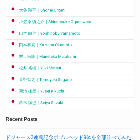
大谷 翔平｜Shohei Ohtani
小笠原 慎之介｜Shinnosuke Ogasawara
山本 由伸｜Yoshinobu Yamamoto
岡本和真｜Kazuma Okamoto
村上宗隆｜Munetaka Murakami
松井 裕樹｜Yuki Matsui
菅野智之｜Tomoyuki Sugano
菊池 雄星｜Yusei Kikuchi
鈴木 誠也｜Seiya Suzuki
Recent Posts
ドジャース2連覇記念ボブルヘッド9体を全部並べてみた