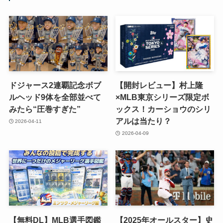
ドジャース2連覇記念ボブ
【開封レビュー】村上隆
ルヘッド9体を全部並べて
×MLB東京シリーズ限定ボ
みたら“圧巻すぎた”
ックス！カーショウのシリ
アルは当たり？
2026-04-11
2026-04-09
【無料DL】MLB選手図鑑
【2025年オールスター】史