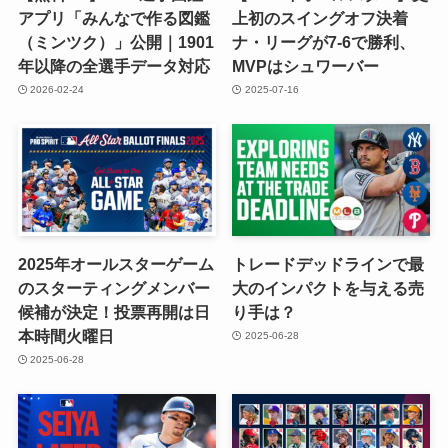
アプリ「みんなで作る図鑑
上初のスイングオフ決着
（ミンツク）」公開｜1901
ナ・リーグが7-6で勝利、
年以降の全選手データ対応
MVPはシュワーバー
2026-02-24
2025-07-16
2025年オールスターゲーム
トレードデッドラインで最
のスターティングメンバー
大のインパクトを与える売
候補が決定！投票再開は日
り手は？
本時間火曜日
2025-06-28
2025-06-28