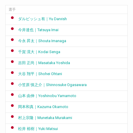
選手
ダルビッシュ有｜Yu Darvish
今井達也｜Tatsuya Imai
今永 昇太｜Shouta Imanaga
千賀 滉大｜Kodai Senga
吉田 正尚｜Masataka Yoshida
大谷 翔平｜Shohei Ohtani
小笠原 慎之介｜Shinnosuke Ogasawara
山本 由伸｜Yoshinobu Yamamoto
岡本和真｜Kazuma Okamoto
村上宗隆｜Munetaka Murakami
松井 裕樹｜Yuki Matsui