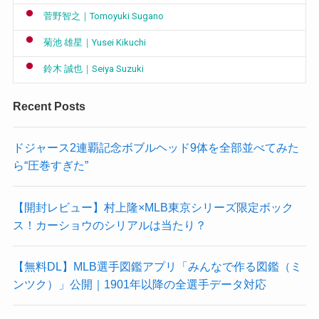
菅野智之｜Tomoyuki Sugano
菊池 雄星｜Yusei Kikuchi
鈴木 誠也｜Seiya Suzuki
Recent Posts
ドジャース2連覇記念ボブルヘッド9体を全部並べてみた
ら“圧巻すぎた”
【開封レビュー】村上隆×MLB東京シリーズ限定ボック
ス！カーショウのシリアルは当たり？
【無料DL】MLB選手図鑑アプリ「みんなで作る図鑑（ミ
ンツク）」公開｜1901年以降の全選手データ対応