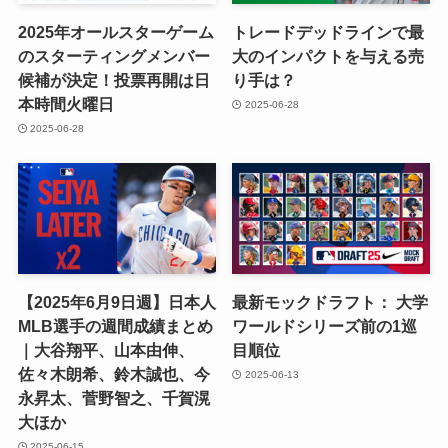
2025年オールスターゲーム
トレードデッドラインで最
のスターティングメンバー
大のインパクトを与える売
候補が決定！投票再開は日
り手は？
本時間火曜日
2025-06-28
2025-06-28
【2025年6月9日週】日本人
最新モックドラフト： 大学
MLB選手の週間成績まとめ
ワールドシリーズ前の1巡
｜大谷翔平、山本由伸、
目順位
佐々木朗希、鈴木誠也、今
2025-06-13
永昇太、菅野智之、千賀滉
大ほか
2025-06-15