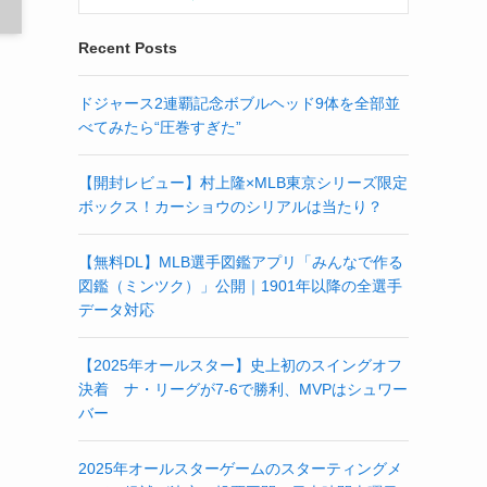
Recent Posts
ドジャース2連覇記念ボブルヘッド9体を全部並
べてみたら“圧巻すぎた”
【開封レビュー】村上隆×MLB東京シリーズ限定
ボックス！カーショウのシリアルは当たり？
【無料DL】MLB選手図鑑アプリ「みんなで作る
図鑑（ミンツク）」公開｜1901年以降の全選手
データ対応
【2025年オールスター】史上初のスイングオフ
決着 ナ・リーグが7-6で勝利、MVPはシュワー
バー
2025年オールスターゲームのスターティングメ