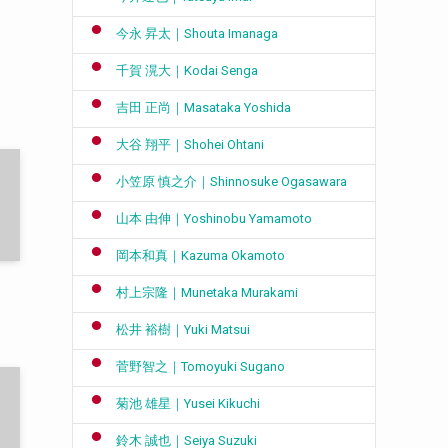
今永 昇太｜Shouta Imanaga
千賀 滉大｜Kodai Senga
吉田 正尚｜Masataka Yoshida
大谷 翔平｜Shohei Ohtani
小笠原 慎之介｜Shinnosuke Ogasawara
山本 由伸｜Yoshinobu Yamamoto
岡本和真｜Kazuma Okamoto
村上宗隆｜Munetaka Murakami
松井 裕樹｜Yuki Matsui
菅野智之｜Tomoyuki Sugano
菊池 雄星｜Yusei Kikuchi
鈴木 誠也｜Seiya Suzuki