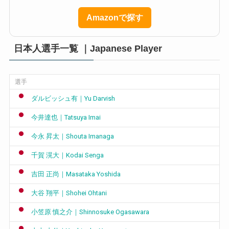
Amazonで探す
日本人選手一覧 ｜Japanese Player
選手
ダルビッシュ有｜Yu Darvish
今井達也｜Tatsuya Imai
今永 昇太｜Shouta Imanaga
千賀 滉大｜Kodai Senga
吉田 正尚｜Masataka Yoshida
大谷 翔平｜Shohei Ohtani
小笠原 慎之介｜Shinnosuke Ogasawara