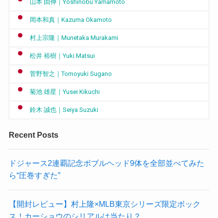
山本 由伸｜Yoshinobu Yamamoto
岡本和真｜Kazuma Okamoto
村上宗隆｜Munetaka Murakami
松井 裕樹｜Yuki Matsui
菅野智之｜Tomoyuki Sugano
菊池 雄星｜Yusei Kikuchi
鈴木 誠也｜Seiya Suzuki
Recent Posts
ドジャース2連覇記念ボブルヘッド9体を全部並べてみた
ら“圧巻すぎた”
【開封レビュー】村上隆×MLB東京シリーズ限定ボック
ス！カーショウのシリアルは当たり？