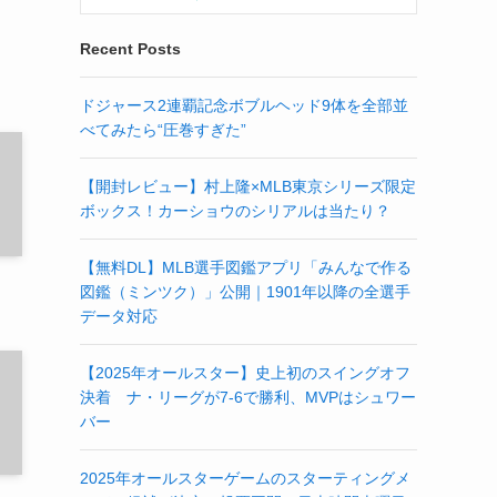
Recent Posts
ドジャース2連覇記念ボブルヘッド9体を全部並
べてみたら“圧巻すぎた”
【開封レビュー】村上隆×MLB東京シリーズ限定
ボックス！カーショウのシリアルは当たり？
【無料DL】MLB選手図鑑アプリ「みんなで作る
図鑑（ミンツク）」公開｜1901年以降の全選手
データ対応
【2025年オールスター】史上初のスイングオフ
決着 ナ・リーグが7-6で勝利、MVPはシュワー
バー
2025年オールスターゲームのスターティングメ