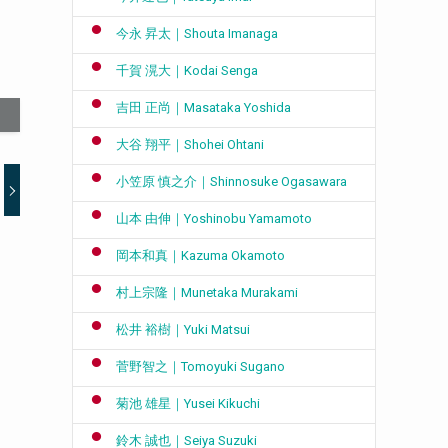
今永 昇太｜Shouta Imanaga
千賀 滉大｜Kodai Senga
吉田 正尚｜Masataka Yoshida
大谷 翔平｜Shohei Ohtani
小笠原 慎之介｜Shinnosuke Ogasawara
山本 由伸｜Yoshinobu Yamamoto
岡本和真｜Kazuma Okamoto
村上宗隆｜Munetaka Murakami
松井 裕樹｜Yuki Matsui
菅野智之｜Tomoyuki Sugano
菊池 雄星｜Yusei Kikuchi
鈴木 誠也｜Seiya Suzuki