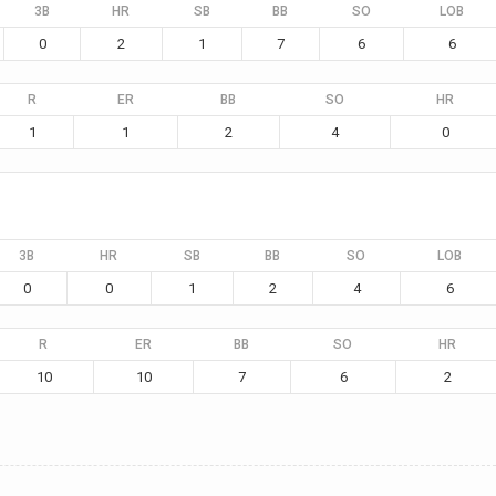
3B
HR
SB
BB
SO
LOB
0
2
1
7
6
6
R
ER
BB
SO
HR
1
1
2
4
0
3B
HR
SB
BB
SO
LOB
0
0
1
2
4
6
R
ER
BB
SO
HR
10
10
7
6
2