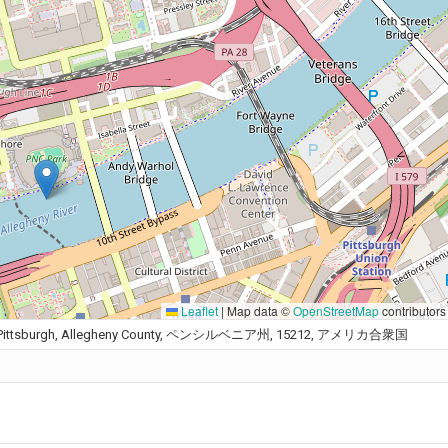
Leaflet
|
Map data ©
OpenStreetMap
contributors
Shore, Pittsburgh, Allegheny County, ペンシルベニア州, 15212, アメリカ合衆国