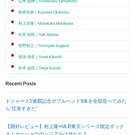
山本 由伸｜Yoshinobu Yamamoto
岡本和真｜Kazuma Okamoto
村上宗隆｜Munetaka Murakami
松井 裕樹｜Yuki Matsui
菅野智之｜Tomoyuki Sugano
菊池 雄星｜Yusei Kikuchi
鈴木 誠也｜Seiya Suzuki
Recent Posts
ドジャース2連覇記念ボブルヘッド9体を全部並べてみた
ら“圧巻すぎた”
【開封レビュー】村上隆×MLB東京シリーズ限定ボック
ス！カーショウのシリアルは当たり？