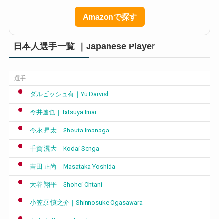
Amazonで探す
日本人選手一覧 ｜Japanese Player
選手
ダルビッシュ有｜Yu Darvish
今井達也｜Tatsuya Imai
今永 昇太｜Shouta Imanaga
千賀 滉大｜Kodai Senga
吉田 正尚｜Masataka Yoshida
大谷 翔平｜Shohei Ohtani
小笠原 慎之介｜Shinnosuke Ogasawara