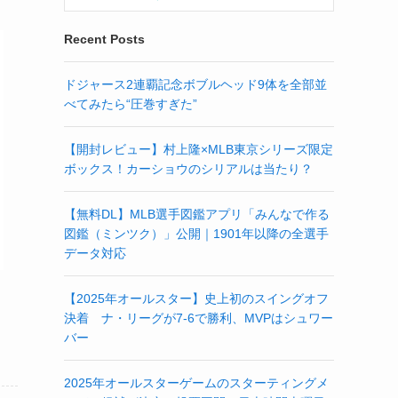
Recent Posts
ドジャース2連覇記念ボブルヘッド9体を全部並
べてみたら“圧巻すぎた”
【開封レビュー】村上隆×MLB東京シリーズ限定
ボックス！カーショウのシリアルは当たり？
【無料DL】MLB選手図鑑アプリ「みんなで作る
図鑑（ミンツク）」公開｜1901年以降の全選手
データ対応
【2025年オールスター】史上初のスイングオフ
決着 ナ・リーグが7-6で勝利、MVPはシュワー
バー
2025年オールスターゲームのスターティングメ