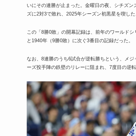
いにその連勝が止まった。金曜日の夜、シチズン
ズに2対3で敗れ、2025年シーズン初黒星を喫した
この「8勝0敗」の開幕記録は、前年のワールドシリ
と1940年（9勝0敗）に次ぐ3番目の記録だった。
なお、8連勝のうち6試合が逆転勝ちという、メ
ーズ投手陣の鉄壁のリレーに阻まれ、7度目の逆