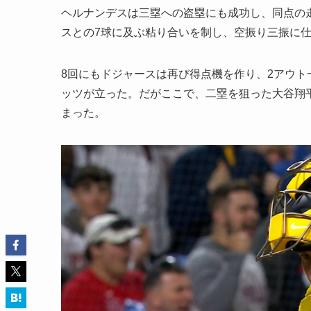
ヘルナンデスは三塁への盗塁にも成功し、同点の
スとの7球に及ぶ粘り合いを制し、空振り三振に
8回にもドジャースは再び得点機を作り、2アウ
ッツが立った。だがここで、二塁を狙った大谷翔
まった。