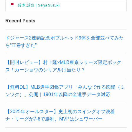
鈴木 誠也｜Seiya Suzuki
Recent Posts
ドジャース2連覇記念ボブルヘッド9体を全部並べてみた
ら“圧巻すぎた”
【開封レビュー】村上隆×MLB東京シリーズ限定ボック
ス！カーショウのシリアルは当たり？
【無料DL】MLB選手図鑑アプリ「みんなで作る図鑑（ミ
ンツク）」公開｜1901年以降の全選手データ対応
【2025年オールスター】史上初のスイングオフ決着
ナ・リーグが7-6で勝利、MVPはシュワーバー