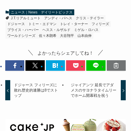
ニュース｜News
デイリートピックス
J.T.リアルミュート
アンディ・パヘス
クリス・テイラー
ドジャース
トミー・エドマン
トレイ・ターナー
フィリーズ
ブライス・ハーパー
ヘスス・ルザルド
ミゲル・ロハス
ワールドシリーズ
佐々木朗希
大谷翔平
山本由伸
よかったらシェアしてね！
ドジャース フィリーズに
ジャイアンツ 延長でアダ
敗れ歴史的連勝は8でスト
メスのサヨナラタイムリー
ップ
でホーム開幕戦を祝う