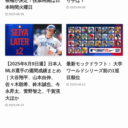
候補が決定！投票再開は日
り手は？
本時間火曜日
2025-06-28
2025-06-28
【2025年6月9日週】日本人
最新モックドラフト： 大学
MLB選手の週間成績まとめ
ワールドシリーズ前の1巡
｜大谷翔平、山本由伸、
目順位
佐々木朗希、鈴木誠也、今
2025-06-13
永昇太、菅野智之、千賀滉
大ほか
2025-06-15