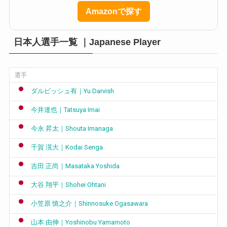
Amazonで探す
日本人選手一覧 ｜Japanese Player
選手
ダルビッシュ有｜Yu Darvish
今井達也｜Tatsuya Imai
今永 昇太｜Shouta Imanaga
千賀 滉大｜Kodai Senga
吉田 正尚｜Masataka Yoshida
大谷 翔平｜Shohei Ohtani
小笠原 慎之介｜Shinnosuke Ogasawara
山本 由伸｜Yoshinobu Yamamoto