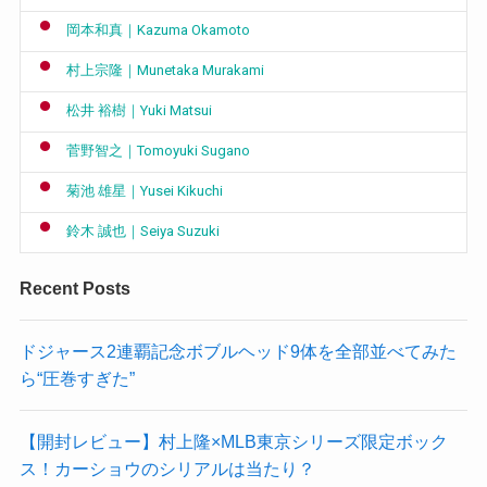
岡本和真｜Kazuma Okamoto
村上宗隆｜Munetaka Murakami
松井 裕樹｜Yuki Matsui
菅野智之｜Tomoyuki Sugano
菊池 雄星｜Yusei Kikuchi
鈴木 誠也｜Seiya Suzuki
Recent Posts
ドジャース2連覇記念ボブルヘッド9体を全部並べてみた
ら“圧巻すぎた”
【開封レビュー】村上隆×MLB東京シリーズ限定ボック
ス！カーショウのシリアルは当たり？