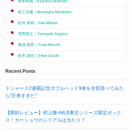
岡本和真｜Kazuma Okamoto
村上宗隆｜Munetaka Murakami
松井 裕樹｜Yuki Matsui
菅野智之｜Tomoyuki Sugano
菊池 雄星｜Yusei Kikuchi
鈴木 誠也｜Seiya Suzuki
Recent Posts
ドジャース2連覇記念ボブルヘッド9体を全部並べてみた
ら“圧巻すぎた”
【開封レビュー】村上隆×MLB東京シリーズ限定ボック
ス！カーショウのシリアルは当たり？