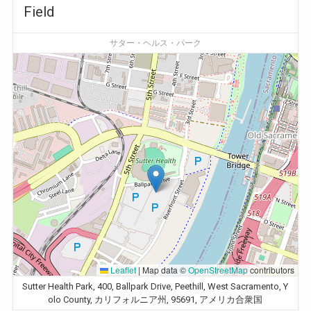
Field
サター・ヘルス・パーク
Leaflet
|
Map data ©
OpenStreetMap
contributors
Sutter Health Park, 400, Ballpark Drive, Peethill, West Sacramento, Y
olo County, カリフォルニア州, 95691, アメリカ合衆国