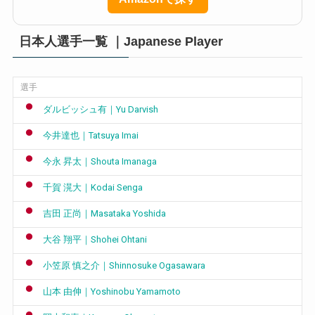
日本人選手一覧 ｜Japanese Player
選手
ダルビッシュ有｜Yu Darvish
今井達也｜Tatsuya Imai
今永 昇太｜Shouta Imanaga
千賀 滉大｜Kodai Senga
吉田 正尚｜Masataka Yoshida
大谷 翔平｜Shohei Ohtani
小笠原 慎之介｜Shinnosuke Ogasawara
山本 由伸｜Yoshinobu Yamamoto