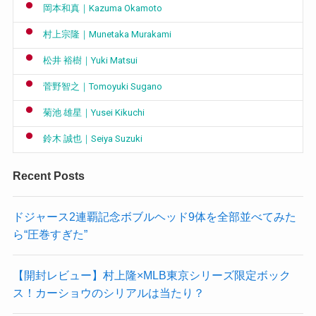
岡本和真｜Kazuma Okamoto
村上宗隆｜Munetaka Murakami
松井 裕樹｜Yuki Matsui
菅野智之｜Tomoyuki Sugano
菊池 雄星｜Yusei Kikuchi
鈴木 誠也｜Seiya Suzuki
Recent Posts
ドジャース2連覇記念ボブルヘッド9体を全部並べてみた
ら“圧巻すぎた”
【開封レビュー】村上隆×MLB東京シリーズ限定ボック
ス！カーショウのシリアルは当たり？