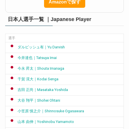
Amazonで探す
日本人選手一覧 ｜Japanese Player
選手
ダルビッシュ有｜Yu Darvish
今井達也｜Tatsuya Imai
今永 昇太｜Shouta Imanaga
千賀 滉大｜Kodai Senga
吉田 正尚｜Masataka Yoshida
大谷 翔平｜Shohei Ohtani
小笠原 慎之介｜Shinnosuke Ogasawara
山本 由伸｜Yoshinobu Yamamoto