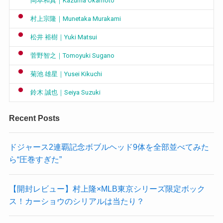
岡本和真｜Kazuma Okamoto
村上宗隆｜Munetaka Murakami
松井 裕樹｜Yuki Matsui
菅野智之｜Tomoyuki Sugano
菊池 雄星｜Yusei Kikuchi
鈴木 誠也｜Seiya Suzuki
Recent Posts
ドジャース2連覇記念ボブルヘッド9体を全部並べてみた
ら“圧巻すぎた”
【開封レビュー】村上隆×MLB東京シリーズ限定ボック
ス！カーショウのシリアルは当たり？