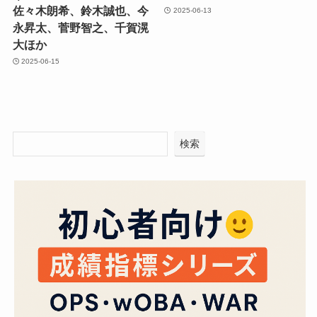
佐々木朗希、鈴木誠也、今
2025-06-13
永昇太、菅野智之、千賀滉
大ほか
2025-06-15
検索