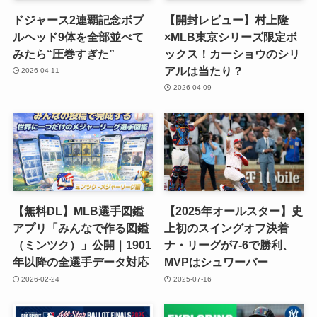
ドジャース2連覇記念ボブ
【開封レビュー】村上隆
ルヘッド9体を全部並べて
×MLB東京シリーズ限定ボ
みたら“圧巻すぎた”
ックス！カーショウのシリ
アルは当たり？
2026-04-11
2026-04-09
【無料DL】MLB選手図鑑
【2025年オールスター】史
アプリ「みんなで作る図鑑
上初のスイングオフ決着
（ミンツク）」公開｜1901
ナ・リーグが7-6で勝利、
年以降の全選手データ対応
MVPはシュワーバー
2026-02-24
2025-07-16