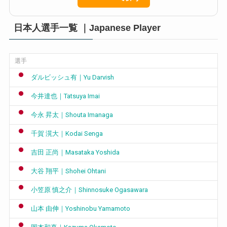
日本人選手一覧 ｜Japanese Player
選手
ダルビッシュ有｜Yu Darvish
今井達也｜Tatsuya Imai
今永 昇太｜Shouta Imanaga
千賀 滉大｜Kodai Senga
吉田 正尚｜Masataka Yoshida
大谷 翔平｜Shohei Ohtani
小笠原 慎之介｜Shinnosuke Ogasawara
山本 由伸｜Yoshinobu Yamamoto