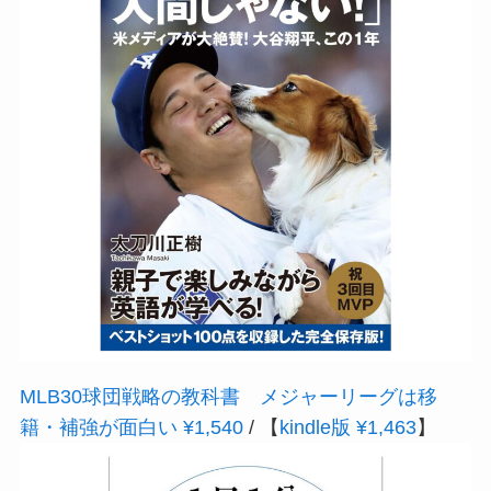
MLB30球団戦略の教科書 メジャーリーグは移
籍・補強が面白い ¥1,540
/ 【
kindle版 ¥1,463
】